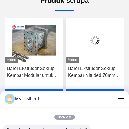
Produk serupa
Video
Video
Barel Ekstruder Sekrup
Barel Ekstruder Sekrup
Kembar Modular untuk
Kembar Nitrided 70mm
Penggantian Bagian demi
untuk Kontrol Suhu yang
Bagian
Stabil
k
Dapatkan Harga Terbaik
Dapatkan Harga Terbaik
Ms. Esther Li
8:26 AM