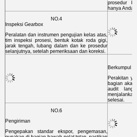
prosedur ker
hanya Anda.
NO.4
Inspeksi Gearbox
Peralatan dan instrumen pengujian kelas atas,
tim inspeksi prosesi, bentuk kotak roda gigi,
jarak tengah, lubang dalam dan ke prosedur
selanjutnya, setelah pemeriksaan dan koreksi.
Berkumpul
Perakitan ya
bagian akan 
audit lang
menjalankan
selesai.
NO.6
Pengiriman
Pengepakan standar ekspor, pengemasan,
gunakan di bagian bawah pelat tetap, pastikan