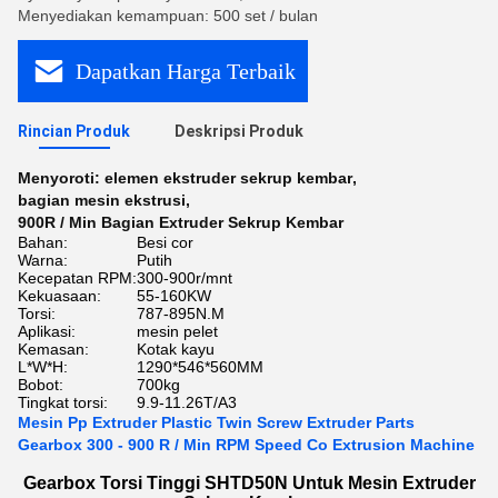
Menyediakan kemampuan: 500 set / bulan
Dapatkan Harga Terbaik
Rincian Produk
Deskripsi Produk
Menyoroti:
elemen ekstruder sekrup kembar
,
bagian mesin ekstrusi
,
900R / Min Bagian Extruder Sekrup Kembar
Bahan:
Besi cor
Warna:
Putih
Kecepatan RPM:
300-900r/mnt
Kekuasaan:
55-160KW
Torsi:
787-895N.M
Aplikasi:
mesin pelet
Kemasan:
Kotak kayu
L*W*H:
1290*546*560MM
Bobot:
700kg
Tingkat torsi:
9.9-11.26T/A3
Mesin Pp Extruder Plastic Twin Screw Extruder Parts
Gearbox 300 - 900 R / Min RPM Speed ​​Co Extrusion Machine
Gearbox Torsi Tinggi SHTD50N Untuk Mesin Extruder