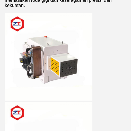
memastikan roda gigi dari keseragaman presisi dan
kekuatan.