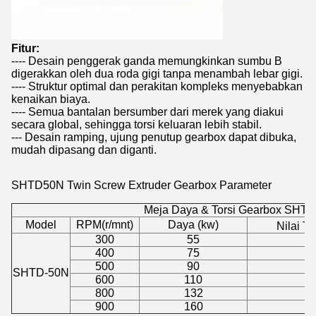
Fitur:
---- Desain penggerak ganda memungkinkan sumbu B
digerakkan oleh dua roda gigi tanpa menambah lebar gigi.
---- Struktur optimal dan perakitan kompleks menyebabkan
kenaikan biaya.
---- Semua bantalan bersumber dari merek yang diakui
secara global, sehingga torsi keluaran lebih stabil.
--- Desain ramping, ujung penutup gearbox dapat dibuka,
mudah dipasang dan diganti.
SHTD50N Twin Screw Extruder Gearbox
Parameter
Meja Daya & Torsi Gearbox SHT
Model
RPM(r/mnt)
Daya (kw)
Nilai To
300
55
1
400
75
1
500
90
1
SHTD-50N
600
110
1
800
132
1
900
160
1