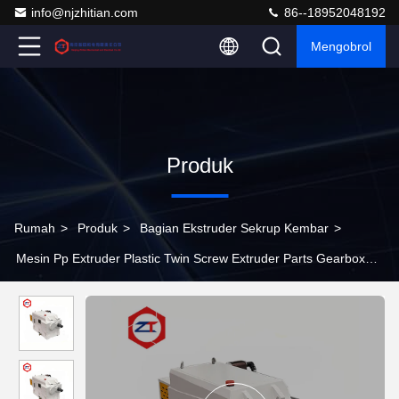
info@njzhitian.com
86--18952048192
Mengobrol
Produk
Rumah
>
Produk
>
Bagian Ekstruder Sekrup Kembar
>
Mesin Pp Extruder Plastic Twin Screw Extruder Parts Gearbox
300 - 900 R / Min RPM Speed ​​Co Extrusion Machine