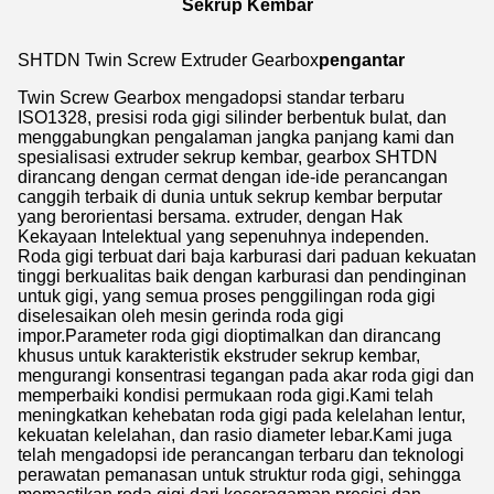
Sekrup Kembar
SHTDN Twin Screw Extruder Gearbox
pengantar
Twin Screw Gearbox mengadopsi standar terbaru
ISO1328, presisi roda gigi silinder berbentuk bulat, dan
menggabungkan pengalaman jangka panjang kami dan
spesialisasi extruder sekrup kembar, gearbox SHTDN
dirancang dengan cermat dengan ide-ide perancangan
canggih terbaik di dunia untuk sekrup kembar berputar
yang berorientasi bersama. extruder, dengan Hak
Kekayaan Intelektual yang sepenuhnya independen.
Roda gigi terbuat dari baja karburasi dari paduan kekuatan
tinggi berkualitas baik dengan karburasi dan pendinginan
untuk gigi, yang semua proses penggilingan roda gigi
diselesaikan oleh mesin gerinda roda gigi
impor.Parameter roda gigi dioptimalkan dan dirancang
khusus untuk karakteristik ekstruder sekrup kembar,
mengurangi konsentrasi tegangan pada akar roda gigi dan
memperbaiki kondisi permukaan roda gigi.Kami telah
meningkatkan kehebatan roda gigi pada kelelahan lentur,
kekuatan kelelahan, dan rasio diameter lebar.Kami juga
telah mengadopsi ide perancangan terbaru dan teknologi
perawatan pemanasan untuk struktur roda gigi, sehingga