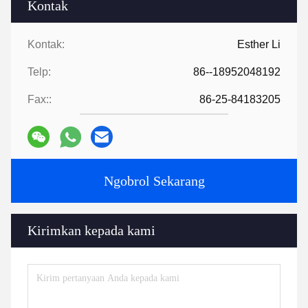
Kontak
Kontak:
Esther Li
Telp:
86--18952048192
Fax::
86-25-84183205
Ngobrol Sekarang
Kirimkan kepada kami