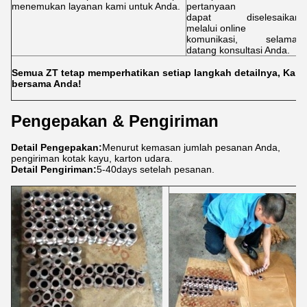
d
menemukan layanan kami untuk Anda.
pertanyaan
m
dapat diselesaikan
A
melalui online
k
komunikasi, selamat
datang konsultasi Anda.
Semua ZT tetap memperhatikan setiap langkah detailnya, Kami
bersama Anda!
Pengepakan & Pengiriman
Detail Pengepakan:
Menurut kemasan jumlah pesanan Anda,
pengiriman kotak kayu, karton udara.
Detail Pengiriman:
5-40days setelah pesanan.