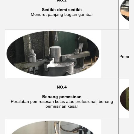
NO.2
Sedikit demi sedikit
Menurut panjang bagian gambar
Pemesin
NO.4
Benang pemesinan
Peralatan pemrosesan kelas atas profesional, benang
pemesinan kasar