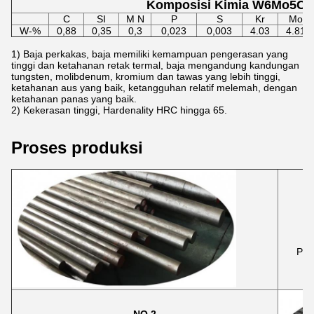
Komposisi Kimia W6Mo5Cr
C
SI
M N
P
S
Kr
Mo
W-%
0,88
0,35
0,3
0,023
0,003
4.03
4.81
1) Baja perkakas, baja memiliki kemampuan pengerasan yang
tinggi dan ketahanan retak termal, baja mengandung kandungan
tungsten, molibdenum, kromium dan tawas yang lebih tinggi,
ketahanan aus yang baik, ketangguhan relatif melemah, dengan
ketahanan panas yang baik.
2) Kekerasan tinggi, Hardenality HRC hingga 65.
Proses produksi
Pili