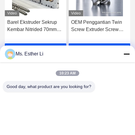
Video
Video
Barel Ekstruder Sekrup
OEM Penggantian Twin
Kembar Nitrided 70mm
Screw Extruder Screw
untuk Kontrol Suhu yang
Elements untuk Global
Stabil
Extrusion Systems
k
Dapatkan Harga Terbaik
Dapatkan Harga Terbaik
Ms. Esther Li
10:23 AM
Good day, what product are you looking for?
Nanjing Zhitian Mechanical And Electrical Co.,
Ltd.
info@njzhitian.com
86--18952048192