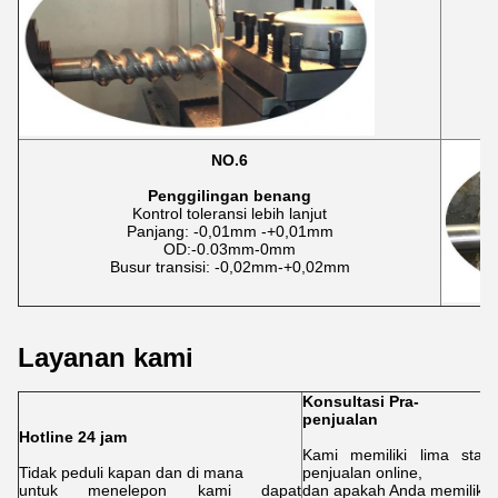
Se
NO.6
Penggilingan benang
Kontrol toleransi lebih lanjut
Panjang: -0,01mm -+0,01mm
OD:-0.03mm-0mm
Busur transisi: -0,02mm-+0,02mm
Layanan kami
Konsultasi Pra-
penjualan
L
Hotline 24 jam
Kami memiliki lima staf
M
Tidak peduli kapan dan di mana
penjualan online,
p
untuk menelepon kami dapat
dan apakah Anda memiliki