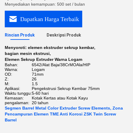
Menyediakan kemampuan: 500 set / bulan
Dapatkan Harga Terbaik
Rincian Produk
Deskripsi Produk
Menyoroti:
elemen ekstruder sekrup kembar
,
bagian mesin ekstrusi
,
Elemen Sekrup Extruder Warna Logam
Bahan:
6542/Alat Baja/38CrMOAla/HIP
Warna:
Logam
OD:
71mm
Z:
26
M:
1.5
Aplikasi:
Pengekstrusi Sekrup Kembar 75mm
Waktu tunggu:
5-60 hari
Kemasan:
Kotak Kertas atau Kotak Kayu
pengalaman:
20 tahun
Segmen Barrel Metal Color Extruder Screw Elements, Zona
Pencampuran Elemen TME Anti Korosi ZSK Twin Screw
Barrel