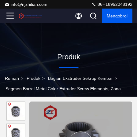
info@njzhitian.com
86--18952048192
Mengobrol
Produk
Rumah
>
Produk
>
Bagian Ekstruder Sekrup Kembar
>
Segmen Barrel Metal Color Extruder Screw Elements, Zona
Pencampuran Elemen TME Anti Korosi ZSK Twin Screw Barrel