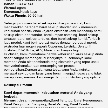
Twin Screw Extruder Barrel Untuk Mesin ZSK
Bahan:
304+WR30
Warna:
Logam
Kemasan:
Kotak kayu
Waktu Pimpin:
30-60 hari
Sebagai produsen barel sekrup kembar profesional, kami
menawarkan beragam barel sekrup standar untuk memenuhi
kebutuhan spesifik Anda.Jajaran ekstensif kami mencakup barel
sekrup ekstruder standar, barel umpan samping, barel sekrup
tertutup, barel sekrup terbuka, dan barel sekrup kombi.Terlebih
lagi, produk kami berintegrasi mulus dengan berbagai merek
ekstruder luar negeri seperti Coperion, Leistritz, Berstorff,
Toshiba, JSW, Kobe, APV, Maris, dan banyak lagi.
Di Zhitian, kami memahami bahwa kebersihan laras sekrup Anda
dapat sangat memengaruhi kinerjanya.Itu sebabnya kami
memberi Anda alat pembersih tong ekstruder yang tepat untuk
menyederhanakan dan merampingkan proses
pembersihan.Dengan alat yang tepat yang Anda inginkan,
merawat sekrup dan laras yang bersih menjadi tugas yang tidak
merepotkan, memastikan kinerja dan produktivitas yang optimal.
Deskripsi Produk
Kami dapat memenuhi kebutuhan material Anda yang
berbeda:
Menurut desain penampilan,
Barel Tertutup, Barel Pengumpan,
Barel Pengumpan Samping, Barel Venting, Barel Combi.