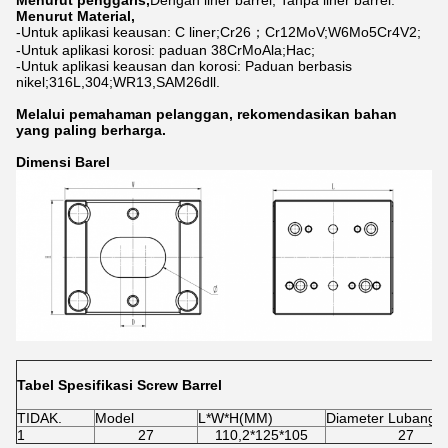
Menurut penggaris,
Dengan liner barrel, Tanpa liner barrel.
Menurut Material,
-Untuk aplikasi keausan: C liner;Cr26；Cr12MoV;W6Mo5Cr4V2;
-Untuk aplikasi korosi: paduan 38CrMoAla;Hac;
-Untuk aplikasi keausan dan korosi: Paduan berbasis
nikel;316L,304;WR13,SAM26dll.
Melalui pemahaman pelanggan, rekomendasikan bahan
yang paling berharga.
Dimensi Barel
Tabel Spesifikasi Screw Barrel
TIDAK.
Model
L*W*H(MM)
Diameter Lubang/
1
27
110,2*125*105
27