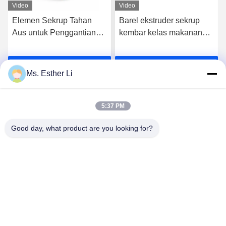
Video
Video
Elemen Sekrup Tahan
Barel ekstruder sekrup
Aus untuk Penggantian
kembar kelas makanan
OEM Twin Screw Extruder
untuk pengolahan
makanan terus menerus
k
Dapatkan Harga Terbaik
Dapatkan Harga Terbaik
dengan lubang dalam
Ms. Esther Li
yang dibuat dengan
presisi
5:37 PM
Good day, what product are you looking for?
Nanjing Zhitian Mechanical And Electrical Co.,
Ltd.
info@njzhitian.com
86--18952048192
Komunitas Tianyuan, jalan Chunhua, distrik Jiangning,
Nanjing, Cina.