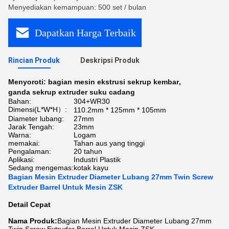
Menyediakan kemampuan: 500 set / bulan
Dapatkan Harga Terbaik
Rincian Produk
Deskripsi Produk
Menyoroti:
bagian mesin ekstrusi sekrup kembar
,
ganda sekrup extruder suku cadang
Bahan:
304+WR30
Dimensi(L*W*H）:
110.2mm * 125mm * 105mm
Diameter lubang:
27mm
Jarak Tengah:
23mm
Warna:
Logam
memakai:
Tahan aus yang tinggi
Pengalaman:
20 tahun
Aplikasi:
Industri Plastik
Sedang mengemas:
kotak kayu
Bagian Mesin Extruder Diameter Lubang 27mm Twin Screw
Extruder Barrel Untuk Mesin ZSK
Detail Cepat
Nama Produk:
Bagian Mesin Extruder Diameter Lubang 27mm