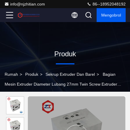
info@njzhitian.com
86--18952048192
Mengobrol
Produk
Rumah
>
Produk
>
Sekrup Extruder Dan Barel
>
Bagian
Mesin Extruder Diameter Lubang 27mm Twin Screw Extruder
Barrel Untuk Mesin ZSK