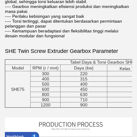
global, sehingga torsi keluaran lebih stabil.
---- Gearbox meningkatkan efisiensi produksi dan meningkatkan
masa pakai.
---- Perilaku kebisingan yang sangat baik
---- Torsi tertinggi, dapat ditentukan berdasarkan permintaan
pelanggan dan pasar
---- Kemampuan beradaptasi dan fleksibilitas tinggi melalui
desain modular dan fungsional
SHE Twin Screw Extruder Gearbox
Parameter
Tabel Daya & Torsi Gearbox SHE7
Model
RPM (r / mnt)
Daya (kw)
Kelas Tor
300
220
16
400
315
16
500
400
16
SHE75
600
450
16
800
630
16
900
710
16
1200
900
16