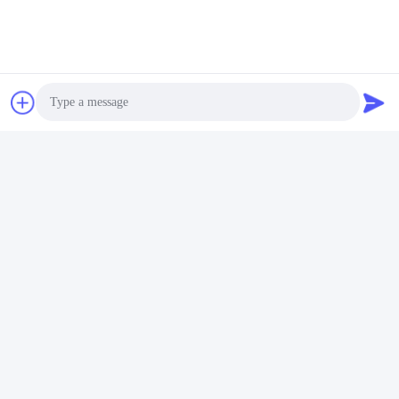
Photo
Video Call
Audio Call