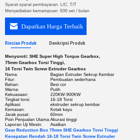
Syarat-syarat pembayaran: L/C, T/T
Menyediakan kemampuan: 500 set / bulan
Dapatkan Harga Terbaik
Rincian Produk
Deskripsi Produk
Menyoroti:
SHE Super High Torque Gearbox
,
75mm Gearbox Torsi Tinggi
,
16 Torsi Twin Screw Extruder Gearbox
Nama:
Bagian Extruder Sekrup Kembar
Fitur:
Pembuatan sederhana
Bahan:
Besi cor
Warna:
Putih
Kekuasaan:
220KW-900KW
Tingkat torsi:
16-18 Torsi
Aplikasi:
ekstruder sekrup kembar
Kemasan:
Kotak kayu
Jarak pusat:
60mm
Poin Penjualan Utama:
Akurasi tinggi
Laporan Uji Mesin:
Asalkan
Gear Reduction Box 75mm SHE Gearbox Torsi Tinggi
Kecepatan Rendah 16-18 Torsi Twin Screw Extruder