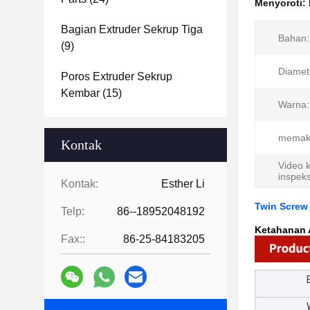
Menyoroti:
Bagian Extruder Sekrup Tiga
Bahan:
(9)
Diamet
Poros Extruder Sekrup
Kembar
(15)
Warna:
memak
Kontak
Video k
inspeks
Kontak:
Esther Li
Twin Screw
Telp:
86--18952048192
Ketahanan A
Fax::
86-25-84183205