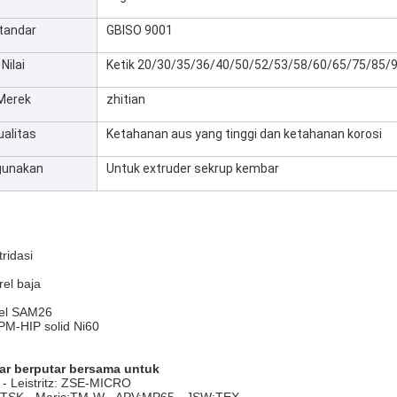
tandar
GBISO 9001
Nilai
Ketik 20/30/35/36/40/50/52/53/58/60/65/75/85/
Merek
zhitian
ualitas
Ketahanan aus yang tinggi dan ketahanan korosi
gunakan
Untuk extruder sekrup kembar
tridasi
el baja
rel SAM26
 PM-HIP solid Ni60
ar berputar bersama untuk
 - Leistritz: ZSE-MICRO
 TSK - Maris:TM-W - APV:MP65 - JSW:TEX