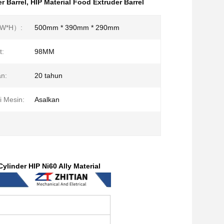
r Barrel
,
HIP Material Food Extruder Barrel
*W*H）:
500mm * 390mm * 290mm
t:
98MM
n:
20 tahun
i Mesin:
Asalkan
inder HIP Ni60 Ally Material