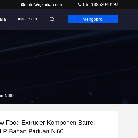
info@njzhitian.com
86--18952048192
ara
Mengobrol
Indonesian
an Ni60
ew Food Extruder Komponen Barrel
 HIP Bahan Paduan Ni60