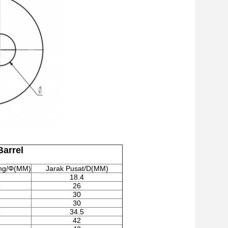
Barrel
ng/Φ(MM)
Jarak Pusat/D(MM)
18.4
6
26
30
30
6
34.5
42