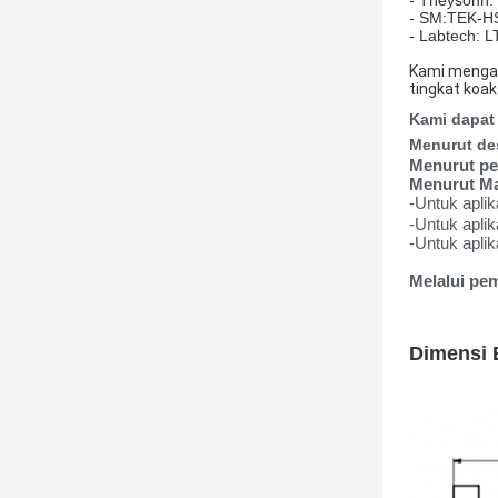
- SM:TEK-HS
- Labtech:
Kami mengad
tingkat koak
Kami dapat
Menurut de
Menurut pe
Menurut Mat
-Untuk apl
-Untuk apli
-Untuk apli
Melalui pe
Dimensi 