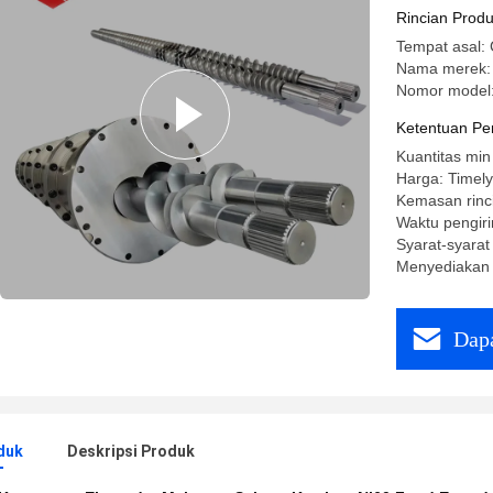
Rincian Prod
Tempat asal:
Nama merek:
Nomor model
Ketentuan Pe
Kuantitas min
Harga: Timely
Kemasan rinc
Waktu pengiri
Syarat-syara
Menyediakan 
Dapa
duk
Deskripsi Produk