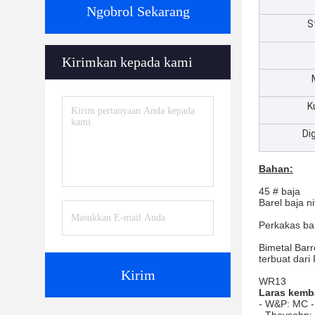
Ngobrol Sekarang
S
Kirimkan kepada kami
K
Di
Bahan:
45 # baja
Barel baja ni
Perkakas bar
Bimetal Bar
terbuat dari
Kirim
WR13
Laras kemb
- W&P: MC -
- Theysohn: