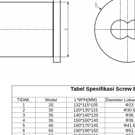
Tabel Spesifikasi Screw 
TIDAK.
Model
L*W*H(MM)
Diameter Luba
1
20
132*115*105
Φ23
2
30
120*135*115
Φ30.
3
35
140*140*120
Φ36
4
36
150*160*140
Φ36
5
40
160*175*145
Φ41.
6
50
190*190*150
Φ51