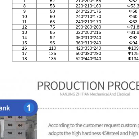
7
52
210*200*155
Φ52
8
53
220*210*160
Φ53.
9
58
240*220*175
Φ58
10
60
240*210*170
Φ60
11
65
240*210*170
Φ63
12
75
290*260*200
Φ71.
13
85
320*280*215
Φ81.
14
92
360*310*240
Φ92
15
95
360*310*240
Φ94
16
110
420*330*240
Φ109
17
125
500*390*290
Φ125
18
135
520*440*340
Φ134