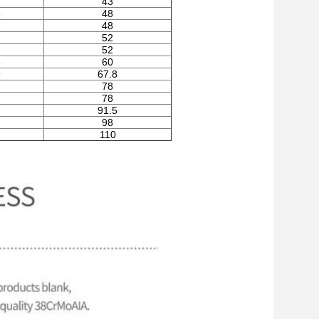
43
3
48
48
52
52
8
60
9
67.8
78
78
91.5
98
110