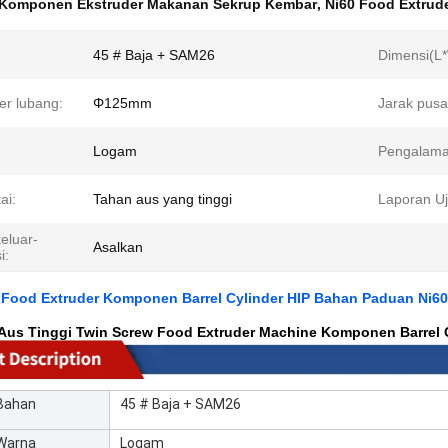
Komponen Ekstruder Makanan Sekrup Kembar
,
Ni60 Food Extrude
45 # Baja + SAM26
Dimensi(L
er lubang:
Φ125mm
Jarak pusa
Logam
Pengalama
ai:
Tahan aus yang tinggi
Laporan Uj
eluar-
Asalkan
i:
 Food Extruder Komponen Barrel Cylinder HIP Bahan Paduan Ni60
us Tinggi Twin Screw Food Extruder Machine Komponen Barrel Cyl
Bahan
45 # Baja + SAM26
Warna
Logam