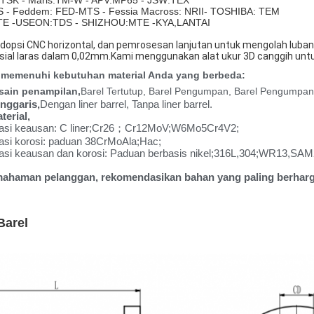
 - Feddem: FED-MTS - Fessia Macross: NRII- TOSHIBA: TEM
 LTE -USEON:TDS - SHIZHOU:MTE -KYA,LANTAI
opsi CNC horizontal, dan pemrosesan lanjutan untuk mengolah luban
sial laras dalam 0,02mm.Kami menggunakan alat ukur 3D canggih untuk 
 memenuhi kebutuhan material Anda yang berbeda:
sain penampilan,
Barel Tertutup, Barel Pengumpan, Barel Pengumpan 
nggaris,
Dengan liner barrel, Tanpa liner barrel.
erial,
ikasi keausan: C liner;Cr26；Cr12MoV;W6Mo5Cr4V2;
kasi korosi: paduan 38CrMoAla;Hac;
kasi keausan dan korosi: Paduan berbasis nikel;316L,304;WR13,SAM2
mahaman pelanggan, rekomendasikan bahan yang paling berharg
Barel