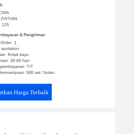
uk
 CINA
 ZHITIAN
: 125
mbayaran & Pengiriman
 Order: 1
 quotation
ian: Kotak kayu
man: 30-60 hari
t pembayaran: T/T
kemampuan: 500 set / bulan
tkan Harga Terbaik