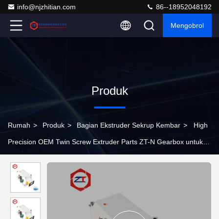
info@njzhitian.com
86--18952048192
Mengobrol
Produk
Rumah
>
Produk
>
Bagian Ekstruder Sekrup Kembar
>
High
Precision OEM Twin Screw Extruder Parts ZT-N Gearbox untuk
Extrusion Machine Center Diameter 15,6-350mm dan Lebih