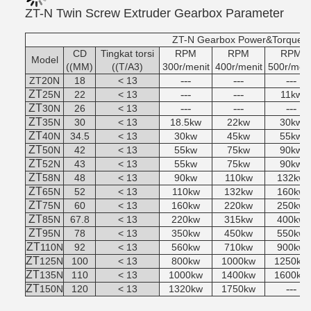
ZT-N Twin Screw Extruder Gearbox
Parameter
ZT-N Gearbox Power&Torque T
CD
Tingkat torsi
RPM
RPM
RPM
Model
((MM)
((T/A3)
300r/menit
400r/menit
500r/meni
---
---
---
ZT20N
18
< 13
ZT
---
---
25N
22
< 13
11kw
ZT
---
---
---
30N
26
< 13
ZT
35N
30
< 13
18.5kw
22kw
30kw
ZT
40N
34.5
< 13
30kw
45kw
55kw
ZT
50N
42
< 13
55kw
75kw
90kw
ZT
52N
43
< 13
55kw
75kw
90kw
ZT
58N
48
< 13
90kw
110kw
132kw
ZT
65N
52
< 13
110kw
132kw
160kw
ZT
75N
60
< 13
160kw
220kw
250kw
ZT
85N
67.8
< 13
220kw
315kw
400kw
ZT
95N
78
< 13
350kw
450kw
550kw
ZT
110N
92
< 13
560kw
710kw
900kw
ZT
125N
100
< 13
800kw
1000kw
1250kw
ZT
135N
110
< 13
1000kw
1400kw
1600kw
ZT
---
150N
120
< 13
1320kw
1750kw