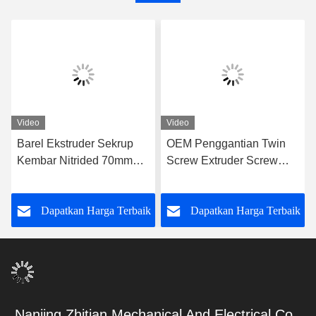
Video
Video
Barel Ekstruder Sekrup
OEM Penggantian Twin
Kembar Nitrided 70mm
Screw Extruder Screw
untuk Kontrol Suhu yang
Elements untuk Global
Stabil
Extrusion Systems
k
Dapatkan Harga Terbaik
Dapatkan Harga Terbaik
Nanjing Zhitian Mechanical And Electrical Co.,