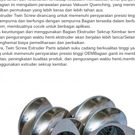
agian ini mengalami perawatan panas Vakuum Quenching, yang menin
lkan permukaan yang lebih keras dan lebih tahan aus.
xtruder Twin Screw dirancang untuk memenuhi persyaratan presisi ti
empurna dan berfungsi dengan sempurna.Bagian tersedia dalam berbag
mm, membuatnya cocok untuk berbagai aplikasi.
 keuntungan dari menggunakan Bagian Ekstruder Sekrup Kembar termas
an pengurangan waktu henti.ekstruder akan berjalan lebih lancarSelai
nghemat biaya pemeliharaan dan perbaikan.
a, Twin Screw Extruder Parts adalah suku cadang berkualitas tinggi y
g untuk memenuhi persyaratan presisi tinggi OEMBagian ganti ini mem
itas, peningkatan kualitas produk, dan pengurangan waktu henti,memb
ggunakan extruder sekrup kembar.