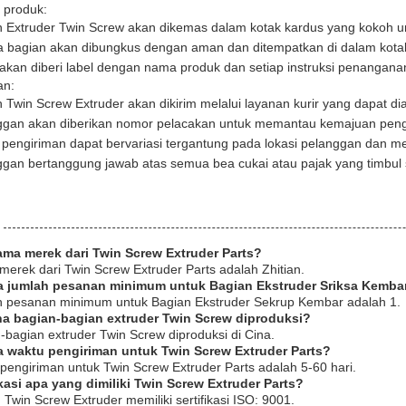
produk:
n Extruder Twin Screw akan dikemas dalam kotak kardus yang kokoh u
 bagian akan dibungkus dengan aman dan ditempatkan di dalam kota
akan diberi label dengan nama produk dan setiap instruksi penangana
an:
 Twin Screw Extruder akan dikirim melalui layanan kurir yang dapat di
ggan akan diberikan nomor pelacakan untuk memantau kemajuan peng
pengiriman dapat bervariasi tergantung pada lokasi pelanggan dan met
gan bertanggung jawab atas semua bea cukai atau pajak yang timbul 
ama merek dari Twin Screw Extruder Parts?
erek dari Twin Screw Extruder Parts adalah Zhitian.
a jumlah pesanan minimum untuk Bagian Ekstruder Sriksa Kemba
h pesanan minimum untuk Bagian Ekstruder Sekrup Kembar adalah 1.
na bagian-bagian extruder Twin Screw diproduksi?
-bagian extruder Twin Screw diproduksi di Cina.
a waktu pengiriman untuk Twin Screw Extruder Parts?
pengiriman untuk Twin Screw Extruder Parts adalah 5-60 hari.
fikasi apa yang dimiliki Twin Screw Extruder Parts?
 Twin Screw Extruder memiliki sertifikasi ISO: 9001.