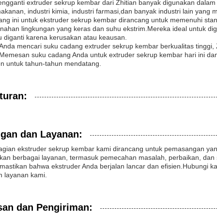
engganti extruder sekrup kembar dari Zhitian banyak digunakan dalam
makanan, industri kimia, industri farmasi,dan banyak industri lain ya
ang ini untuk ekstruder sekrup kembar dirancang untuk memenuhi stan
nahan lingkungan yang keras dan suhu ekstrim.Mereka ideal untuk digu
u diganti karena kerusakan atau keausan.
a Anda mencari suku cadang extruder sekrup kembar berkualitas tinggi
.Memesan suku cadang Anda untuk extruder sekrup kembar hari ini da
ien untuk tahun-tahun mendatang.
turan:
gan dan Layanan:
agian ekstruder sekrup kembar kami dirancang untuk pemasangan yan
an berbagai layanan, termasuk pemecahan masalah, perbaikan, dan su
astikan bahwa ekstruder Anda berjalan lancar dan efisien.Hubungi kam
n layanan kami.
an dan Pengiriman: