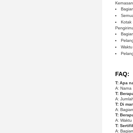
Kemasan 
Bagia
Semua
Kotak 
Pengirim
Bagian
Pelan
Waktu 
Pelang
FAQ:
T: Apa n
A: Nama m
T: Berap
A: Jumla
T: Di ma
A: Bagian
T: Berap
A: Waktu 
T: Serti
A: Bagian