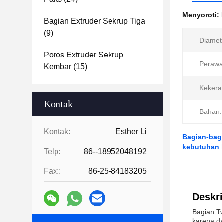
Menyoroti:
Bagian Extruder Sekrup Tiga
(9)
Diamet
Poros Extruder Sekrup
Perawa
Kembar
(15)
Kekera
Kontak
Bahan:
Kontak:
Esther Li
Bagian-bag
kebutuhan
Telp:
86--18952048192
Fax::
86-25-84183205
Deskri
Bagian Tw
karena d