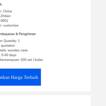
n pasir / polesan untuk kebutuhan
uk
n: China
Zhitian
o:9001
: customize
mbayaran & Pengiriman
r Quantity: 1
 quotation
tails: wooden case
: 5-60 days
kemampuan: 500 set / bulan
tkan Harga Terbaik