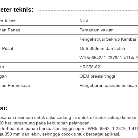
ter teknis:
r teknis
Nilai
han Panas
Pemadam vakum
Pengekstrusi Sekrup Kembar
r Pusat
15.6-350mm dan Lebih
WR5/ 6542/ 1.2379/ 1.4114/ 
an
HRC58-62
gan
OEM presisi tinggi
han Permukaan
Pengeboran pasir/pemolesan
si:
esanan minimum untuk suku cadang ini untuk extruder sekrup kembar 
60 hari.tergantung pada kebutuhan pelanggan.
i terbuat dari bahan berkualitas tinggi seperti WR5, 6542, 1.2379, 1.41
a 350 mm dan lebih, sehingga cocok untuk berbagai aplikasi.