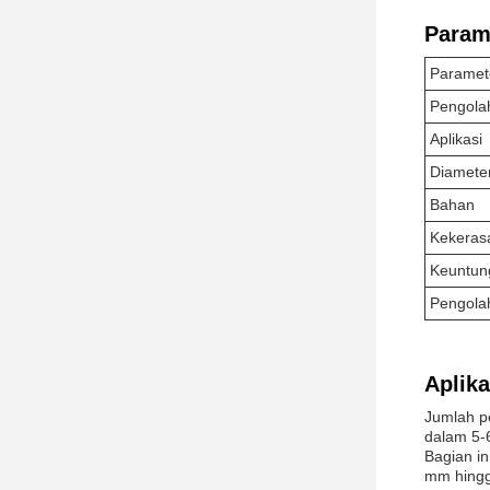
Parame
Paramete
Pengola
Aplikasi
Diamete
Bahan
Kekeras
Keuntun
Pengola
Aplika
Jumlah p
dalam 5-
Bagian in
mm hingg