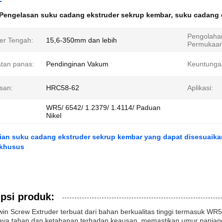
Pengelasan suku cadang ekstruder sekrup kembar
,
suku cadang 
Pengolaha
er Tengah:
15,6-350mm dan lebih
Permukaan
tan panas:
Pendinginan Vakum
Keuntunga
san:
HRC58-62
Aplikasi:
WR5/ 6542/ 1.2379/ 1.4114/ Paduan
Nikel
ian suku cadang ekstruder sekrup kembar yang dapat disesuaika
 khusus
psi produk:
in Screw Extruder terbuat dari bahan berkualitas tinggi termasuk WR5
aya tahan dan ketahanan terhadap keausan, memastikan umur panjang