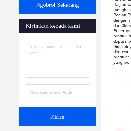
Ngobrol Sekarang
Bagian-b
menghasi
Bagian E
dengan s
Kirimkan kepada kami
dari 350
Beberapa
produk, d
dapat me
Singkatny
dirancan
produktiv
yang men
Kirim