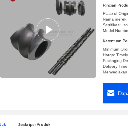
penembaka
Rincian Prod
khusus
Place of Origi
Nama merek: 
Sertifikasi: is
Model Number
Ketentuan Pe
Minimum Orde
Harga: Timely
Packaging De
Delivery Time
Menyediakan 
Dapa
duk
Deskripsi Produk