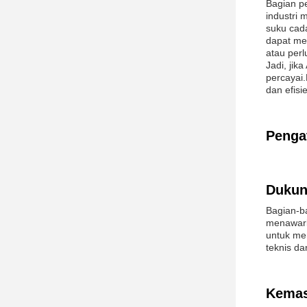
Bagian p
industri 
suku cad
dapat me
atau perl
Jadi, jik
percayai
dan efis
Penga
Dukun
Bagian-b
menawark
untuk mem
teknis da
Kemas