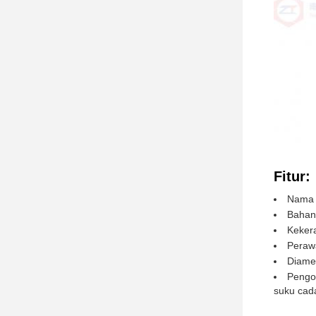
Fitur:
Nama 
Bahan
Keker
Perawa
Diame
Pengo
suku cad