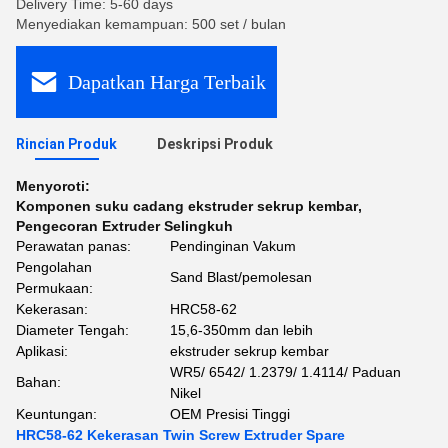
Delivery Time: 5-60 days
Menyediakan kemampuan: 500 set / bulan
Dapatkan Harga Terbaik
Rincian Produk
Deskripsi Produk
Menyoroti:
Komponen suku cadang ekstruder sekrup kembar
,
Pengecoran Extruder Selingkuh
Perawatan panas:
Pendinginan Vakum
Pengolahan
Sand Blast/pemolesan
Permukaan:
Kekerasan:
HRC58-62
Diameter Tengah:
15,6-350mm dan lebih
Aplikasi:
ekstruder sekrup kembar
WR5/ 6542/ 1.2379/ 1.4114/ Paduan
Bahan:
Nikel
Keuntungan:
OEM Presisi Tinggi
HRC58-62 Kekerasan Twin Screw Extruder Spare