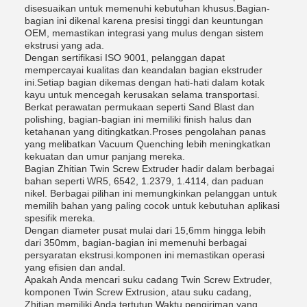
disesuaikan untuk memenuhi kebutuhan khusus.Bagian-
bagian ini dikenal karena presisi tinggi dan keuntungan
OEM, memastikan integrasi yang mulus dengan sistem
ekstrusi yang ada.
Dengan sertifikasi ISO 9001, pelanggan dapat
mempercayai kualitas dan keandalan bagian ekstruder
ini.Setiap bagian dikemas dengan hati-hati dalam kotak
kayu untuk mencegah kerusakan selama transportasi.
Berkat perawatan permukaan seperti Sand Blast dan
polishing, bagian-bagian ini memiliki finish halus dan
ketahanan yang ditingkatkan.Proses pengolahan panas
yang melibatkan Vacuum Quenching lebih meningkatkan
kekuatan dan umur panjang mereka.
Bagian Zhitian Twin Screw Extruder hadir dalam berbagai
bahan seperti WR5, 6542, 1.2379, 1.4114, dan paduan
nikel. Berbagai pilihan ini memungkinkan pelanggan untuk
memilih bahan yang paling cocok untuk kebutuhan aplikasi
spesifik mereka.
Dengan diameter pusat mulai dari 15,6mm hingga lebih
dari 350mm, bagian-bagian ini memenuhi berbagai
persyaratan ekstrusi.komponen ini memastikan operasi
yang efisien dan andal.
Apakah Anda mencari suku cadang Twin Screw Extruder,
komponen Twin Screw Extrusion, atau suku cadang,
Zhitian memiliki Anda tertutup.Waktu pengiriman yang