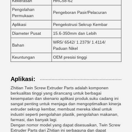
Kekerasan
HRC58-62
Pengolahan
Pengeboran Pasir/Pelacuran
Permukaan
Aplikasi
Pengekstrusi Sekrup Kembar
Diameter Pusat
15.6-350mm dan Lebih
WR5/ 6542/ 1.2379/ 1.4114/
Bahan
Paduan Nikel
Keuntungan
OEM presisi tinggi
Aplikasi:
Zhitian Twin Screw Extruder Parts adalah komponen
berkualitas tinggi yang dirancang untuk berbagai
kesempatan dan skenario aplikasi produk.suku cadang ini
sangat penting untuk menjaga dan mengoptimalkan kinerja
extruder sekrup kembar, membuat mereka ideal untuk
industri seperti pengolahan plastik, pengolahan makanan,
farmasi, dan banyak lagi.
Dengan nomor model yang dapat disesuaikan, Twin Screw
Extruder Parts dari Zhitian ini serbaguna dan dapat