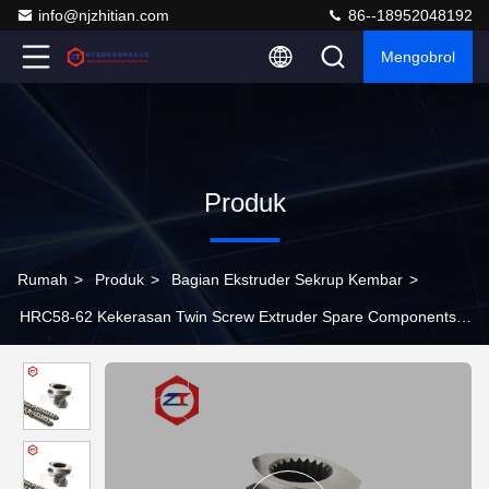
info@njzhitian.com
86--18952048192
Mengobrol
Produk
Rumah
>
Produk
>
Bagian Ekstruder Sekrup Kembar
>
HRC58-62 Kekerasan Twin Screw Extruder Spare Components
Untuk Dan Konsisten Output