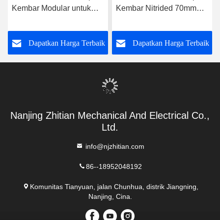
Kembar Modular untuk
Kembar Nitrided 70mm
Penggantian Bagian demi
untuk Kontrol Suhu yang
Bagian
Stabil
k
Dapatkan Harga Terbaik
Dapatkan Harga Terbaik
Nanjing Zhitian Mechanical And Electrical Co.,
Ltd.
info@njzhitian.com
86--18952048192
Komunitas Tianyuan, jalan Chunhua, distrik Jiangning,
Nanjing, Cina.