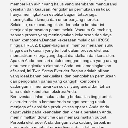
memberikan akhir yang halus yang membantu mengurangi
gesekan dan keausan.Pengolahan permukaan ini tidak
hanya meningkatkan estetika bagian tetapi juga
meningkatkan kinerja dan umur panjang mereka.
Selain itu, suku cadang ekstruder sekrup kembar ini
menjalani perawatan panas melalui Vacuum Quenching,
sebuah proses yang meningkatkan kekerasan dan daya
tahan komponen.Dengan kekerasan mulai dari HRC58
hingga HRC62, bagian-bagian ini mampu menahan suhu
tinggi dan tekanan yang terlibat dalam proses ekstrusi,
memastikan kinerja yang dapat diandalkan dan konsisten.
Apakah Anda mencari untuk mengganti bagian yang usang
atau meningkatkan ekstruder Anda untuk meningkatkan
efisiensi, ini Twin Screw Extruder Bagian adalah pilihan
yang ideal.bahan berkualitas, dan pengolahan permukaan
dan pengolahan panas yang canggih, komponen
cadangan ini menawarkan solusi yang andal dan tahan
lama untuk kebutuhan ekstrusi Anda.
Berinvestasi dalam suku cadang berkualitas tinggi untuk
ekstruder sekrup kembar Anda sangat penting untuk
menjaga efisiensi dan produktivitas operasi Anda.Anda
dapat yakin pada keandalan dan kinerja peralatan Anda,
meminimalkan downtime dan memaksimalkan output.
Perbaiki ekstruder Anda dengan suku cadang terbaik ini
dan rasakan manfaat presisi tinggi, daya tahan, dan