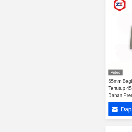
Video
65mm Bagia
Tertutup 45
Bahan Prem
Part
Dap