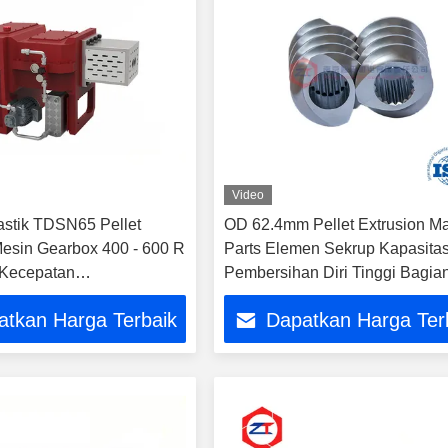
Video
lastik TDSN65 Pellet
OD 62.4mm Pellet Extrusion M
esin Gearbox 400 - 600 R
Parts Elemen Sekrup Kapasita
 Kecepatan
Pembersihan Diri Tinggi Bagia
sian Halus
Pabrik Pakan
atkan Harga Terbaik
Dapatkan Harga Ter