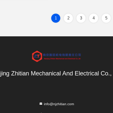
1
2
3
4
5
ing Zhitian Mechanical And Electrical Co.,
info@njzhitian.com