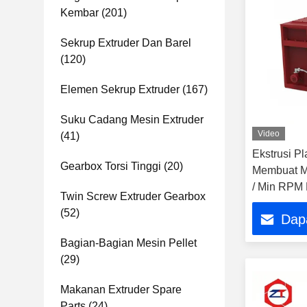
Kembar
(201)
Sekrup Extruder Dan Barel
(120)
Elemen Sekrup Extruder
(167)
Suku Cadang Mesin Extruder
Video
(41)
Ekstrusi P
Gearbox Torsi Tinggi
(20)
Membuat M
/ Min RPM
Twin Screw Extruder Gearbox
Pengopera
(52)
Dap
Bagian-Bagian Mesin Pellet
(29)
Makanan Extruder Spare
Parts
(24)