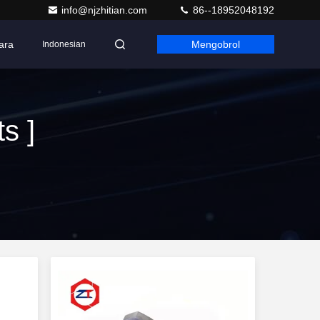
info@njzhitian.com
86--18952048192
ara
Mengobrol
Indonesian
s ]