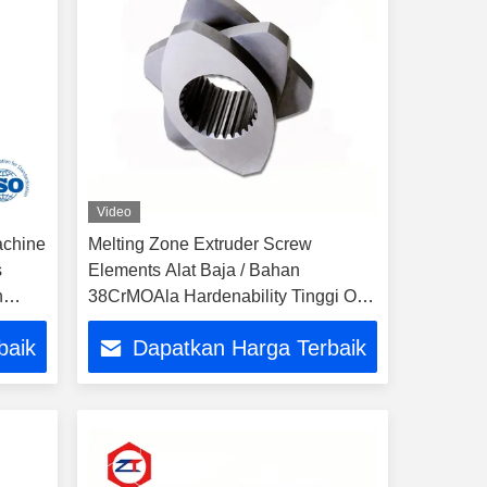
Video
achine
Melting Zone Extruder Screw
s
Elements Alat Baja / Bahan
n
38CrMOAla Hardenability Tinggi OD
71mm Cpm Bagian Pabrik Pelet
baik
Dapatkan Harga Terbaik