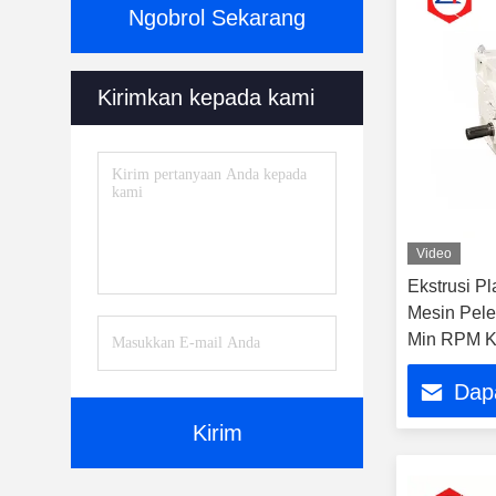
Ngobrol Sekarang
Kirimkan kepada kami
Video
Ekstrusi P
Mesin Pele
Min RPM Ke
Dap
Kirim