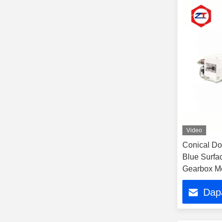
Video
Conical Do
Blue Surfac
Gearbox Mot
2685N.M
Dap