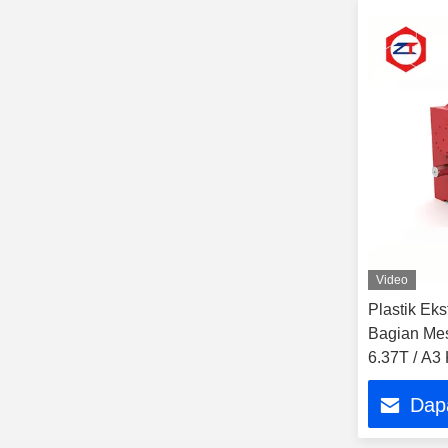
Video
Plastik Ek
Bagian Mes
6.37T / A3 
Dap