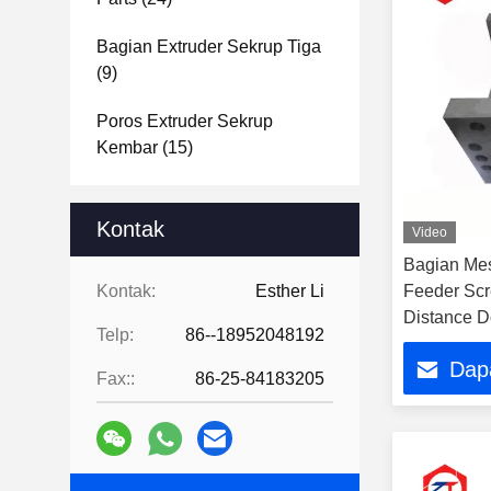
Bagian Extruder Sekrup Tiga
(9)
Poros Extruder Sekrup
Kembar
(15)
Kontak
Video
Bagian Mes
Kontak:
Esther Li
Feeder Scr
Distance D
Telp:
86--18952048192
Dap
Fax::
86-25-84183205