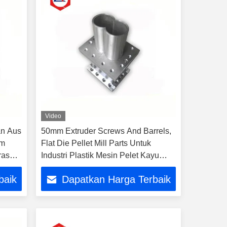
Video
an Aus
50mm Extruder Screws And Barrels,
am
Flat Die Pellet Mill Parts Untuk
rasan
Industri Plastik Mesin Pelet Kayu
Komersial
baik
Dapatkan Harga Terbaik