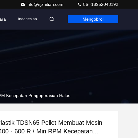
info@njzhitian.com
86--18952048192
ara
Mengobrol
Indonesian
 RPM Kecepatan Pengoperasian Halus
Plastik TDSN65 Pellet Membuat Mesin
400 - 600 R / Min RPM Kecepatan