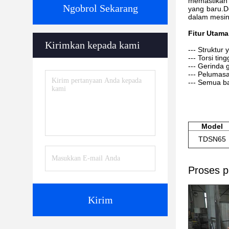
memastikan 
Ngobrol Sekarang
yang baru.D
dalam mesin
Fitur Utama
Kirimkan kepada kami
--- Struktur
--- Torsi tin
--- Gerinda 
--- Pelumas
--- Semua ba
Model
TDSN65
Proses p
Kirim