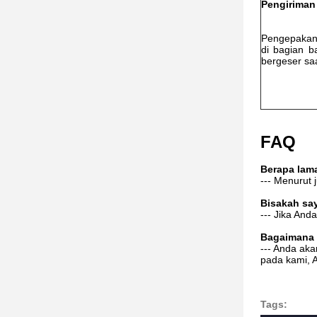
Pengiriman
Pengepakan
di bagian b
bergeser saa
FAQ
Berapa lam
--- Menurut
Bisakah sa
--- Jika And
Bagaimana 
--- Anda ak
pada kami, 
Tags: