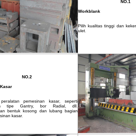
NO.1
Workblank
Pilih kualitas tinggi dan kek
ulet.
NO.2
Kasar
eralatan pemesinan kasar, seperti
gan tipe Gantry, bor Radial, dll.
ikan bentuk kosong dan lubang bagian
inan kasar.