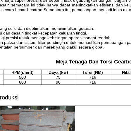
kinerja super presisi dan beban.Tidak digabungkan dengan bagian p
esain semacam ini tidak hanya dapat meningkatkan efisiensi dan kel
 secara besar-besaran.Sementara itu, pemasangan menjadi lebih akur
 yang solid dan dioptimalkan meminimalkan getaran.
ggi dan desain tingkat kecepatan keluaran tinggi.
gigi presisi untuk menjaga kebisingan operasi sangat rendah.
an paksa dan sistem filter pendingin untuk memastikan pembuangan pa
ntalan bersumber dari merek yang diakui secara global.
Meja Tenaga Dan Torsi Gear
RPM(r/mnt)
Daya (kw)
Torsi (NM)
Nilai
500
75
716
600
90
716
roduksi