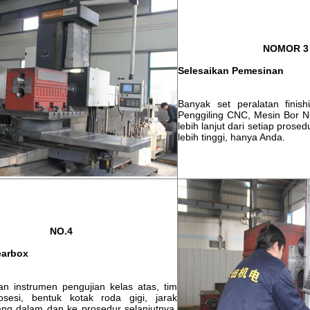
NOMOR 3
Selesaikan Pemesinan
Banyak set peralatan finish
Penggiling CNC, Mesin Bor N
lebih lanjut dari setiap prosed
lebih tinggi, hanya Anda.
NO.4
earbox
an instrumen pengujian kelas atas, tim
osesi, bentuk kotak roda gigi, jarak
ang dalam dan ke prosedur selanjutnya,