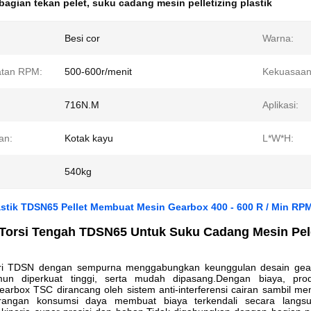
bagian tekan pelet
,
suku cadang mesin pelletizing plastik
Besi cor
Warna:
tan RPM:
500-600r/menit
Kekuasaan
716N.M
Aplikasi:
an:
Kotak kayu
L*W*H:
540kg
lastik TDSN65 Pellet Membuat Mesin Gearbox 400 - 600 R / Min R
Torsi Tengah TDSN65 Untuk Suku Cadang Mesin Pel
i TDSN dengan sempurna menggabungkan keunggulan desain gearbox
un diperkuat tinggi, serta mudah dipasang.Dengan biaya, prod
arbox TSC dirancang oleh sistem anti-interferensi cairan sambil m
urangan konsumsi daya membuat biaya terkendali secara langsun