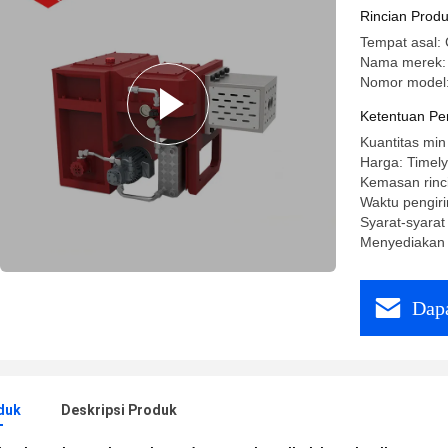
Pengoper
Rincian Prod
Tempat asal: 
Nama merek:
Nomor model
Ketentuan Pe
Kuantitas min
Harga: Timely
Kemasan rinc
Waktu pengiri
Syarat-syarat
Menyediakan 
Dapa
duk
Deskripsi Produk