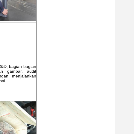
R&D, bagian-bagian
an gambar, audit
ngan menjalankan
sai.