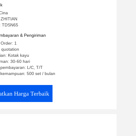
asian Halus
uk
Cina
 ZHITIAN
: TDSN65
mbayaran & Pengiriman
 Order: 1
 quotation
ian: Kotak kayu
man: 30-60 hari
 pembayaran: L/C, T/T
kemampuan: 500 set / bulan
tkan Harga Terbaik