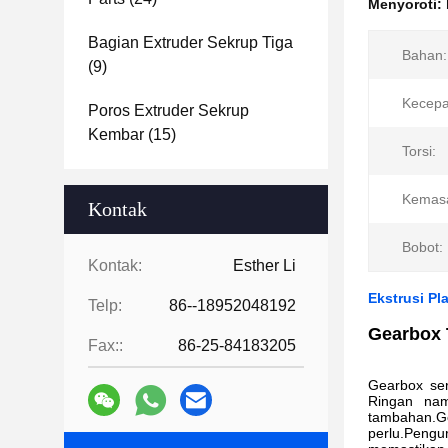
Menyoroti:
Bagian Extruder Sekrup Tiga
Bahan:
(9)
Kecepa
Poros Extruder Sekrup
Kembar
(15)
Torsi:
Kemas
Kontak
Bobot:
Kontak:
Esther Li
Ekstrusi P
Telp:
86--18952048192
Gearbox 
Fax::
86-25-84183205
Gearbox ser
Ringan nam
tambahan.Ge
perlu.Peng