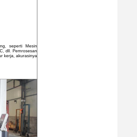
ing, seperti Mesin
C, dll. Pemrosesan
ur kerja, akurasinya