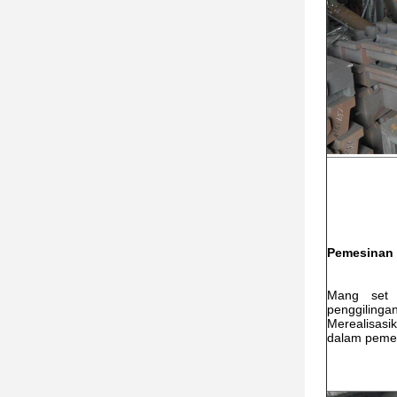
Pemesinan 
Mang set p
penggilin
Merealisas
dalam pemes