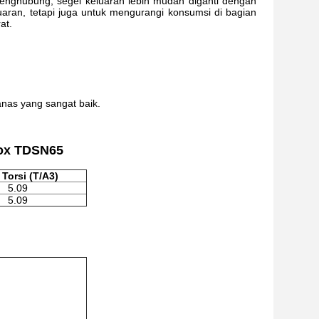
enghubung, segel keluaran lebih mudah diganti dengan
uaran, tetapi juga untuk mengurangi konsumsi di bagian
at.
nas yang sangat baik.
box TDSN65
 Torsi (T/A3)
5.09
5.09