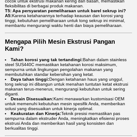
cocok untuk ekstrusi makanan kering dan basah, memastikan
fleksibilitas di berbagai produk makanan.
T5: Apa persyaratan pemeliharaan untuk barel sekrup ini?
A5:
Karena ketahanannya terhadap keausan dan korosi yang
tinggi, kebutuhan pemeliharaan untuk tong sekrup ini minimal,
membantu mengurangi waktu henti dan biaya pemeliharaan.
Mengapa Pilih Mesin Ekstrusi Pangan
Kami?
Tahan korosi yang tak tertandingi:
Bahan dalam stainless
steel SUS440C memastikan ketahanan korosi maksimum,
sempurna untuk lingkungan pengolahan makanan yang
membutuhkan standar kebersihan yang ketat.
Daya tahan tinggi:
Dengan ketahanan haus yang unggul,
tong sekrup ini dibangun untuk menahan tuntutan ketat ekstrusi
makanan terus-menerus, mengurangi kebutuhan untuk sering
diganti.
Desain Disesuaikan:
Kami menawarkan kustomisasi OEM
untuk memenuhi kebutuhan mesin spesifik Anda, memberikan
solusi yang disesuaikan untuk kinerja optimal.
Keakuratan dan Kinerja:
Teknik presisi memastikan pas
sempurna dalam ekstruder Anda, meningkatkan efisiensi proses
ekstrusi Anda dan memberikan hasil yang konsisten dan
berkualitas tinggi.