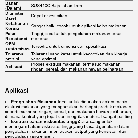
Bahan
SUS440C Baja tahan karat
(Dalam)
Diameter
Dapat disesuaikan
Barel
Ketahanan
Sangat baik, cocok untuk aplikasi kelas makanan
Korosi
Pakai
Tinggi, ideal untuk pengolahan makanan terus
Resistensi
menerus
OEM
Tersedia untuk dimensi dan spesifikasi
kustomisasi
Toleransi
Toleransi yang ketat untuk kecocokan dan kinerja
presisi
yang optimal
Proses ekstrusi makanan, termasuk makanan
Aplikasi
ringan, sereal, dan makanan hewan peliharaan
Aplikasi
Pengolahan Makanan:
Ideal untuk digunakan dalam mesin
ekstrusi makanan yang menghasilkan berbagai produk makanan
seperti makanan ringan, sereal, dan makanan hewan peliharaan,
di mana kontrol yang tepat dan integritas material sangat penting.
Ekstrusi bahan viskositas tinggi:
Dirancang untuk
menangani bahan viskositas tinggi yang biasa digunakan dalam
pengolahan makanan, memastikan output yang konsisten dan
pengolahan yang efisien.