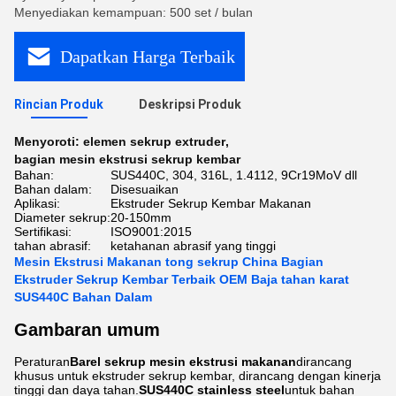
Menyediakan kemampuan: 500 set / bulan
Dapatkan Harga Terbaik
Rincian Produk
Deskripsi Produk
Menyoroti:
elemen sekrup extruder
,
bagian mesin ekstrusi sekrup kembar
Bahan:
SUS440C, 304, 316L, 1.4112, 9Cr19MoV dll
Bahan dalam:
Disesuaikan
Aplikasi:
Ekstruder Sekrup Kembar Makanan
Diameter sekrup:
20-150mm
Sertifikasi:
ISO9001:2015
tahan abrasif:
ketahanan abrasif yang tinggi
Mesin Ekstrusi Makanan tong sekrup China Bagian
Ekstruder Sekrup Kembar Terbaik OEM Baja tahan karat
SUS440C Bahan Dalam
Gambaran umum
Peraturan
Barel sekrup mesin ekstrusi makanan
dirancang
khusus untuk ekstruder sekrup kembar, dirancang dengan kinerja
tinggi dan daya tahan.
SUS440C stainless steel
untuk bahan