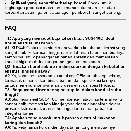
Aplikasi yang sensitif terhadap korosi:
Cocok untuk
lingkungan produksi makanan di mana ketahanan terhadap
korosi dari asam, garam, atau agen pembersih sangat penting.
FAQ
T1: Apa yang membuat baja tahan karat SUS440C ideal
untuk ekstrusi makanan?
A1:
SUS440C stainless steel menawarkan ketahanan korosi yang
sangat baik, kekerasan tinggi, dan ketahanan haus,membuatnya
sempurna untuk penanganan bahan abrasif dan memastikan
kondisi higienis di lingkungan pengolahan makanan.
Q2: Bisakah barel sekrup ini disesuaikan dengan kebutuhan
ekstrusi khusus saya?
A2:
Ya, kami menawarkan kustomisasi OEM untuk tong sekrup,
termasuk dimensi, kombinasi bahan, dan spesifikasi lainnya
untuk memenuhi persyaratan proses ekstrusi spesifik Anda.
T3: Bagaimana kinerja tong sekrup ini dalam kondisi suhu
tinggi?
A3:
Stainless steel SUS440C memberikan stabilitas termal yang
sangat baik, memastikan kinerja yang dapat diandalkan dalam
proses ekstrusi makanan suhu tinggi tanpa mengorbankan
integritas bahan.
T4: Apakah tong cocok untuk proses ekstrusi makanan
kering dan basah?
A4:
Ya, ketahanan korosi dan daya tahan tong membuatnya