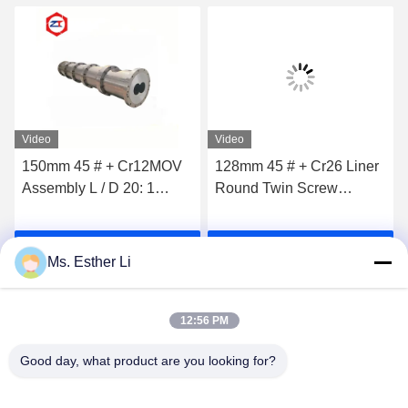
Video
Video
150mm 45 # + Cr12MOV
128mm 45 # + Cr26 Liner
Assembly L / D 20: 1
Round Twin Screw
Sekrup Dan Barel Untuk
Extruder Makanan
Suku Cadang Extruder
Makanan Ringan Suku
k
Dapatkan Harga Terbaik
Dapatkan Harga Terbaik
Makanan Ikan Ringan
Cadang Mesin Tinggi
Ms. Esther Li
tahan aus Extruder Untuk
Makanan Hewan
12:56 PM
Good day, what product are you looking for?
Nanjing Zhitian Mechanical And Electrical Co.,