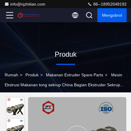
info@njzhitian.com
86--18952048192
Mengobrol
Produk
Rumah
>
Produk
>
Makanan Extruder Spare Parts
>
Mesin
Ekstrusi Makanan tong sekrup China Bagian Ekstruder Sekrup
Kembar Terbaik OEM Baja tahan karat SUS440C Bahan Dalam