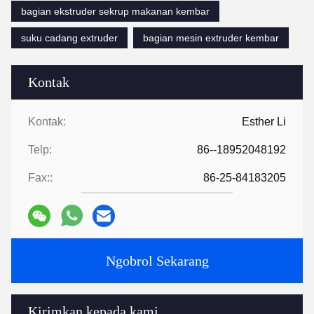
bagian ekstruder sekrup makanan kembar
suku cadang extruder
bagian mesin extruder kembar
Kontak
Kontak:
Esther Li
Telp:
86--18952048192
Fax::
86-25-84183205
Ngobrol Sekarang
Kirimkan kepada kami