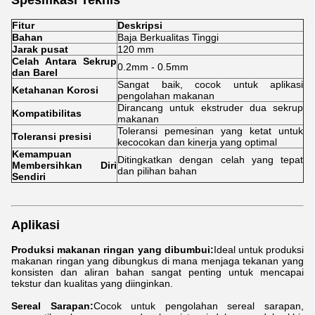
Fitur
Deskripsi
Bahan
Baja Berkualitas Tinggi
Jarak pusat
120 mm
Celah Antara Sekrup
0.2mm - 0.5mm
dan Barel
Sangat baik, cocok untuk aplikasi
Ketahanan Korosi
pengolahan makanan
Dirancang untuk ekstruder dua sekrup
Kompatibilitas
makanan
Toleransi pemesinan yang ketat untuk
Toleransi presisi
kecocokan dan kinerja yang optimal
Kemampuan
Ditingkatkan dengan celah yang tepat
Membersihkan Diri
dan pilihan bahan
Sendiri
Aplikasi
Produksi makanan ringan yang dibumbui:
Ideal untuk produksi
makanan ringan yang dibungkus di mana menjaga tekanan yang
konsisten dan aliran bahan sangat penting untuk mencapai
tekstur dan kualitas yang diinginkan.
Sereal Sarapan:
Cocok untuk pengolahan sereal sarapan,