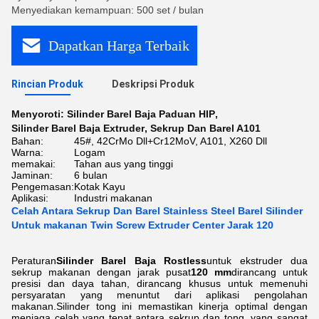
Menyediakan kemampuan: 500 set / bulan
Dapatkan Harga Terbaik
Rincian Produk
Deskripsi Produk
Menyoroti:
Silinder Barel Baja Paduan HIP
,
Silinder Barel Baja Extruder
,
Sekrup Dan Barel A101
Bahan:
45#, 42CrMo Dll+Cr12MoV, A101, X260 Dll
Warna:
Logam
memakai:
Tahan aus yang tinggi
Jaminan:
6 bulan
Pengemasan:
Kotak Kayu
Aplikasi:
Industri makanan
Celah Antara Sekrup Dan Barel Stainless Steel Barel Silinder
Untuk makanan Twin Screw Extruder Center Jarak 120
Peraturan
Silinder Barel Baja Rostless
untuk ekstruder dua
sekrup makanan dengan jarak pusat
120 mm
dirancang untuk
presisi dan daya tahan, dirancang khusus untuk memenuhi
persyaratan yang menuntut dari aplikasi pengolahan
makanan.Silinder tong ini memastikan kinerja optimal dengan
menjaga celah yang tepat antara sekrup dan tong, yang sangat