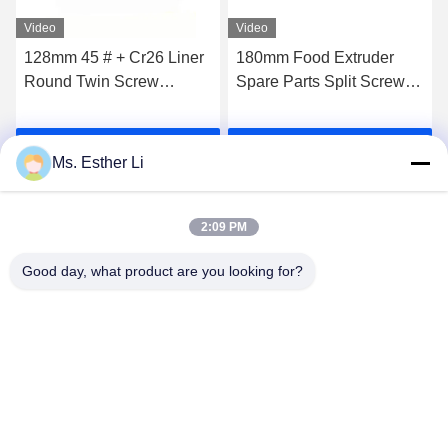
Video
Video
128mm 45 # + Cr26 Liner
180mm Food Extruder
Round Twin Screw
Spare Parts Split Screw
Extruder Makanan
Dan Barrel Untuk Industri
Makanan Ringan Suku
Plastik Extruder Pakan
k
Dapatkan Harga Terbaik
Dapatkan Harga Terbaik
Cadang Mesin Tinggi
Ikan Terapung
Ms. Esther Li
tahan aus Extruder Untuk
Makanan Hewan
2:09 PM
Good day, what product are you looking for?
Nanjing Zhitian Mechanical And Electrical Co.,
Ltd.
info@njzhitian.com
86--18952048192
Komunitas Tianyuan, jalan Chunhua, distrik Jiangning,