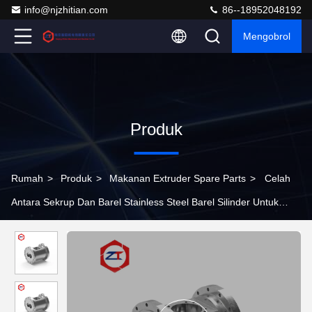
info@njzhitian.com
86--18952048192
Mengobrol
Produk
Rumah
>
Produk
>
Makanan Extruder Spare Parts
>
Celah
Antara Sekrup Dan Barel Stainless Steel Barel Silinder Untuk
makanan Twin Screw Extruder Center Jarak 120