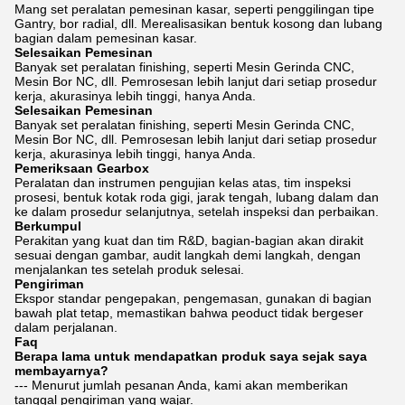
Mang set peralatan pemesinan kasar, seperti penggilingan tipe
Gantry, bor radial, dll. Merealisasikan bentuk kosong dan lubang
bagian dalam pemesinan kasar.
Selesaikan Pemesinan
Banyak set peralatan finishing, seperti Mesin Gerinda CNC,
Mesin Bor NC, dll. Pemrosesan lebih lanjut dari setiap prosedur
kerja, akurasinya lebih tinggi, hanya Anda.
Selesaikan Pemesinan
Banyak set peralatan finishing, seperti Mesin Gerinda CNC,
Mesin Bor NC, dll. Pemrosesan lebih lanjut dari setiap prosedur
kerja, akurasinya lebih tinggi, hanya Anda.
Pemeriksaan Gearbox
Peralatan dan instrumen pengujian kelas atas, tim inspeksi
prosesi, bentuk kotak roda gigi, jarak tengah, lubang dalam dan
ke dalam prosedur selanjutnya, setelah inspeksi dan perbaikan.
Berkumpul
Perakitan yang kuat dan tim R&D, bagian-bagian akan dirakit
sesuai dengan gambar, audit langkah demi langkah, dengan
menjalankan tes setelah produk selesai.
Pengiriman
Ekspor standar pengepakan, pengemasan, gunakan di bagian
bawah plat tetap, memastikan bahwa peoduct tidak bergeser
dalam perjalanan.
Faq
Berapa lama untuk mendapatkan produk saya sejak saya
membayarnya?
--- Menurut jumlah pesanan Anda, kami akan memberikan
tanggal pengiriman yang wajar.