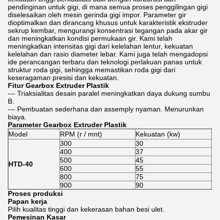
pendinginan untuk gigi, di mana semua proses penggilingan gigi
diselesaikan oleh mesin gerinda gigi impor. Parameter gir
dioptimalkan dan dirancang khusus untuk karakteristik ekstruder
sekrup kembar, mengurangi konsentrasi tegangan pada akar gir
dan meningkatkan kondisi permukaan gir. Kami telah
meningkatkan intensitas gigi dari kelelahan lentur, kekuatan
kelelahan dan rasio diameter lebar. Kami juga telah mengadopsi
ide perancangan terbaru dan teknologi perlakuan panas untuk
struktur roda gigi, sehingga memastikan roda gigi dari
keseragaman presisi dan kekuatan.
Fitur
Gearbox Extruder Plastik
--- Triaksialitas desain paralel meningkatkan daya dukung sumbu
B.
--- Pembuatan sederhana dan assemply nyaman. Menurunkan
biaya.
Parameter
Gearbox Extruder Plastik
Model
RPM (r / mnt)
Kekuatan (kw)
Ti
300
30
11
400
37
10
500
45
10
HTD-40
600
55
10
800
75
10
900
90
11
Proses produksi
Papan kerja
Pilih kualitas tinggi dan kekerasan bahan besi ulet.
Pemesinan Kasar