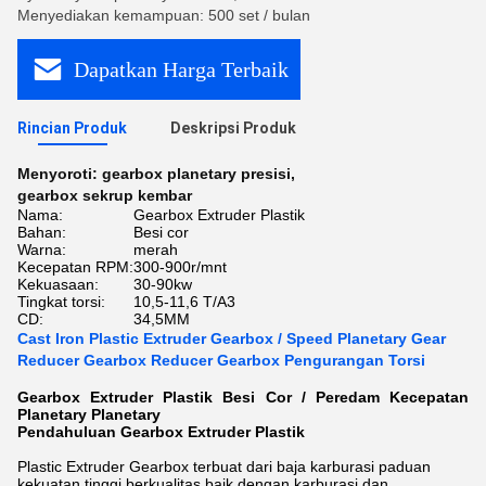
Menyediakan kemampuan: 500 set / bulan
Dapatkan Harga Terbaik
Rincian Produk
Deskripsi Produk
Menyoroti:
gearbox planetary presisi
,
gearbox sekrup kembar
Nama:
Gearbox Extruder Plastik
Bahan:
Besi cor
Warna:
merah
Kecepatan RPM:
300-900r/mnt
Kekuasaan:
30-90kw
Tingkat torsi:
10,5-11,6 T/A3
CD:
34,5MM
Cast Iron Plastic Extruder Gearbox / Speed ​​​​Planetary Gear
Reducer Gearbox Reducer Gearbox Pengurangan Torsi
Gearbox Extruder Plastik Besi Cor / Peredam Kecepatan
Planetary Planetary
Pendahuluan
Gearbox Extruder Plastik
Plastic Extruder Gearbox terbuat dari baja karburasi paduan
kekuatan tinggi berkualitas baik dengan karburasi dan