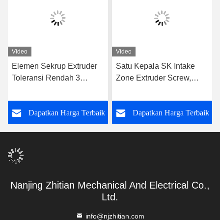
Video
Video
Elemen Sekrup Extruder
Satu Kepala SK Intake
Toleransi Rendah 3
Zone Extruder Screw,
Spline Tunggal Terbang
Bagian Mesin Extruder
Untuk Mesin WP Plastik
62.4mm OD Segmen
k
Dapatkan Harga Terbaik
Dapatkan Harga Terbaik
Twin Screw Extruder
Sekrup Untuk Extruder
Screw Element
Seri Leistritz
Nanjing Zhitian Mechanical And Electrical Co.,
Ltd.
info@njzhitian.com