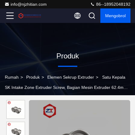
info@njzhitian.com
86--18952048192
Mengobrol
Produk
Rumah
>
Produk
>
Elemen Sekrup Extruder
>
Satu Kepala
SK Intake Zone Extruder Screw, Bagian Mesin Extruder 62.4mm
OD Segmen Sekrup Untuk Extruder Seri Leistritz