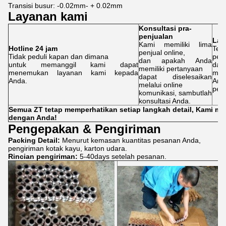
Transisi busur: -0.02mm- + 0.02mm
Layanan kami
Konsultasi pra-
penjualan
Lay
Kami memiliki lima
Hotline 24 jam
Ter
penjual online,
Tidak peduli kapan dan dimana
per
dan apakah Anda
untuk memanggil kami dapat
dap
memiliki pertanyaan
menemukan layanan kami kepada
mem
dapat diselesaikan
Anda.
And
melalui online
pert
komunikasi, sambutlah
konsultasi Anda.
Semua ZT tetap memperhatikan setiap langkah detail, Kami m
dengan Anda!
Pengepakan & Pengiriman
Packing Detail:
Menurut kemasan kuantitas pesanan Anda,
pengiriman kotak kayu, karton udara.
Rincian pengiriman:
5-40days setelah pesanan.