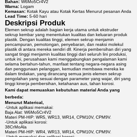
Bahan:
W6Mo5Cr4V2
Warna:
Logam
Kemasan:
Kotak Kayu atau Kotak Kertas Menurut pesanan Anda
Lead Time:
5-60 hari
Deskripsi Produk
Elemen sekrup adalah bagian kerja utama untuk ekstruder
sekrup kembar yang menentukan kualitas dan keluaran produk
plastik. Dengan kualitas tinggi, elemen sekrup menjamin
pencampuran, pemotongan, penyebaran, dan reaksi molekul
plastik di antara mereka sendiri dll. Kinerja pembersihan diri yang
sangat tinggi menjamin kualitas tinggi dari seluruh lini produksi,
untuk ini, perusahaan kami menggabungkan pengalaman kami
selama bertahun-tahun, manfaat tentang negara-negara asing
dan penggunaan pelanggan, kemudian membawa mereka ke
dalam tindakan, yang dirancang semua jenis elemen sekrup
pengolahan yang sesuai dengan parameter yang wajar, diri yang
tinggi kinerja pembersihan, ketahanan aus, tahan korosi.
Kami dapat memuaskan kebutuhan material Anda yang
berbeda:
Menurut Materical,
-Untuk aplikasi memakai:
Baja Alat: W6Mo5Cr4V2
Materi PM-HIP: WR5, WR13, WR14, CPM10V, CPM9V.
-Untuk aplikasi korosi:
38CrMoAla
Materi PM-HIP: WR4, WR13, WR14, CPM10V, CPM9V.
-Untuk memakai dan aplikasi korosi: