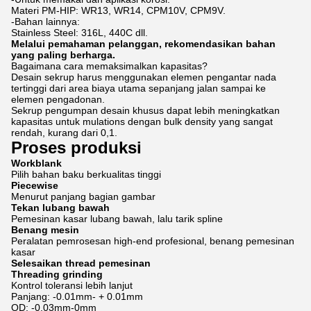
Materi PM-HIP: WR13, WR14, CPM10V, CPM9V.
-Bahan lainnya:
Stainless Steel: 316L, 440C dll.
Melalui pemahaman pelanggan, rekomendasikan bahan
yang paling berharga.
Bagaimana cara memaksimalkan kapasitas?
Desain sekrup harus menggunakan elemen pengantar nada
tertinggi dari area biaya utama sepanjang jalan sampai ke
elemen pengadonan.
Sekrup pengumpan desain khusus dapat lebih meningkatkan
kapasitas untuk mulations dengan bulk density yang sangat
rendah, kurang dari 0,1.
Proses produksi
Workblank
Pilih bahan baku berkualitas tinggi
Piecewise
Menurut panjang bagian gambar
Tekan lubang bawah
Pemesinan kasar lubang bawah, lalu tarik spline
Benang mesin
Peralatan pemrosesan high-end profesional, benang pemesinan
kasar
Selesaikan thread pemesinan
Threading grinding
Kontrol toleransi lebih lanjut
Panjang: -0.01mm- + 0.01mm
OD: -0.03mm-0mm