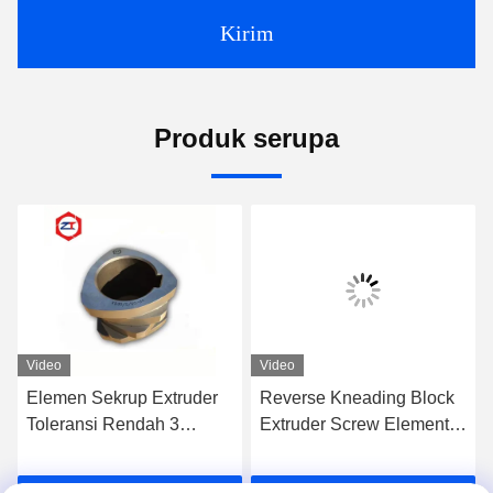
Kirim
Produk serupa
Video
Video
Elemen Sekrup Extruder
Reverse Kneading Block
Toleransi Rendah 3
Extruder Screw Elements
Spline Tunggal Terbang
Intens Shearing Design
Untuk Mesin WP Plastik
Bimetallic Screw