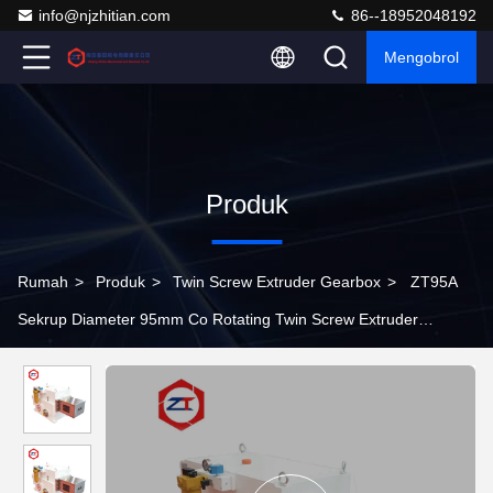
info@njzhitian.com
86--18952048192
Mengobrol
Produk
Rumah
>
Produk
>
Twin Screw Extruder Gearbox
>
ZT95A
Sekrup Diameter 95mm Co Rotating Twin Screw Extruder
Gearbox Produksi Limbah Elektrod Kontinyu