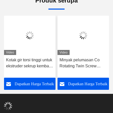
Produk serupa
Video
Video
Kotak gir torsi tinggi untuk
Minyak pelumasan Co
ekstruder sekrup kembar
Rotating Twin Screw
Unit gigi pengganti presisi
Extruder dengan Silakan
untuk sistem ekstrusi ko-
Hubungi Kami Input
k
Dapatkan Harga Terbaik
Dapatkan Harga Terbaik
rotasi
Power