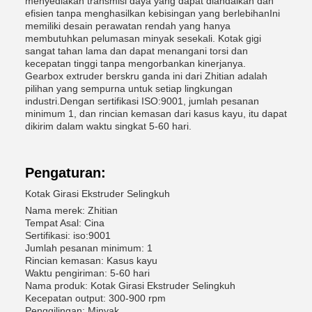
menyediakan transmisi daya yang dapat diandalkan dan
efisien tanpa menghasilkan kebisingan yang berlebihanIni
memiliki desain perawatan rendah yang hanya
membutuhkan pelumasan minyak sesekali. Kotak gigi
sangat tahan lama dan dapat menangani torsi dan
kecepatan tinggi tanpa mengorbankan kinerjanya.
Gearbox extruder berskru ganda ini dari Zhitian adalah
pilihan yang sempurna untuk setiap lingkungan
industri.Dengan sertifikasi ISO:9001, jumlah pesanan
minimum 1, dan rincian kemasan dari kasus kayu, itu dapat
dikirim dalam waktu singkat 5-60 hari.
Pengaturan:
Kotak Girasi Ekstruder Selingkuh
Nama merek: Zhitian
Tempat Asal: Cina
Sertifikasi: iso:9001
Jumlah pesanan minimum: 1
Rincian kemasan: Kasus kayu
Waktu pengiriman: 5-60 hari
Nama produk: Kotak Girasi Ekstruder Selingkuh
Kecepatan output: 300-900 rpm
Penggilingan: Minyak