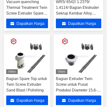
Vacuum quenching
WR5/ 6542/ 1.2379/
Thermal Treatment Twin
1.4114/ Bagian Ekstruder
Screw Extruder Spare
Sekrup Kembar Alloy
Components untuk
Nikel Untuk Kekerasan
Dapatkan Harga
Dapatkan Harga
Produksi
Tinggi HRC58-62
Terbaik
Terbaik
Video
Video
Bagian Spare Top untuk
Bagian Extruder Twin
Twin Screw Extruder
Screw untuk Pusat
Sand Blast / Polishing
Produksi Diameter 15,6-
350mm Dan Over
Dapatkan Harga
Dapatkan Harga
Hardness HRC58-62