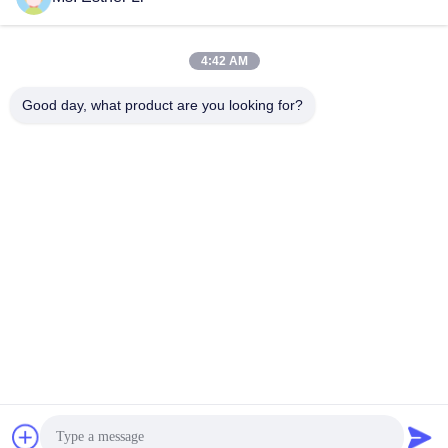
4:42 AM
Good day, what product are you looking for?
Nanjing Zhitian Mechanical And Electrical Co.,
Ltd.
info@njzhitian.com
86--18952048192
Komunitas Tianyuan, jalan Chunhua, distrik Jiangning,
Nanjing, Cina.
Cina Kualitas Baik Bagian ekstruder sekrup kembar
Pemasok. Hak Cipta © 2018-2026 Nanjing Zhitian
Mechanical And Electrical Co., Ltd. . Seluruh hak cipta.