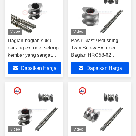
Video
Video
Bagian-bagian suku
Pasir Blast / Polishing
cadang extruder sekrup
Twin Screw Extruder
kembar yang sangat
Bagian HRC58-62
tahan lama dengan
Kekerasan Untuk Umur
Dapatkan Harga
Dapatkan Harga
kekerasan HRC58-62
Panjang
dan ledakan pasir /
Terbaik
Terbaik
polesan
Video
Video