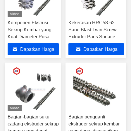
Video
Komponen Ekstrusi
Kekerasan HRC58-62
Sekrup Kembar yang
Sand Blast Twin Screw
Kuat Diameter Pusat
Extruder Parts Surface
15,6-350mm Dan Lebih
Finish
Dapatkan Harga
Dapatkan Harga
Untuk Aplikasi Tugas
Berat
Terbaik
Terbaik
Video
Bagian-bagian suku
Bagian pengganti
cadang ekstruder sekrup
ekstruder sekrup kembar
kembar yang dapat
yang dapat disesuaikan