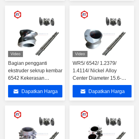
Terbaik
Terbaik
Video
Video
Bagian pengganti
WR5/ 6542/ 1.2379/
ekstruder sekrup kembar
1.4114/ Nickel Alloy
6542 Kekerasan
Center Diameter 15.6-
HRC58-62 paduan nikel
350mm Dan Lebih dari
Dapatkan Harga
Dapatkan Harga
tahan lama
Twin Screw Extruder
Terbaik
Terbaik