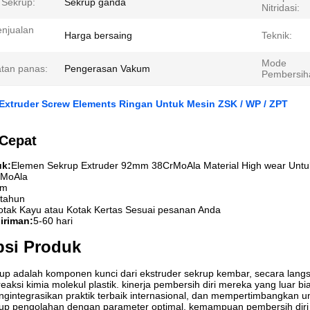
 Sekrup:
Sekrup ganda
Nitridasi:
enjualan
Harga bersaing
Teknik:
Mode
tan panas:
Pengerasan Vakum
Pembersih
Extruder Screw Elements Ringan Untuk Mesin ZSK / WP / ZPT
 Cepat
k:
Elemen Sekrup Extruder 92mm 38CrMoAla Material High wear Unt
rMoAla
am
tahun
otak Kayu atau Kotak Kertas Sesuai pesanan Anda
iriman:
5-60 hari
psi Produk
up adalah komponen kunci dari ekstruder sekrup kembar, secara lang
 reaksi kimia molekul plastik. kinerja pembersih diri mereka yang luar b
ngintegrasikan praktik terbaik internasional, dan mempertimbangkan 
up pengolahan dengan parameter optimal, kemampuan pembersih diri 