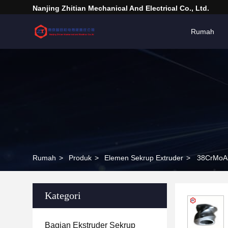
Nanjing Zhitian Mechanical And Electrical Co., Ltd.
Rumah
Rumah
>
Produk
>
Elemen Sekrup Extruder
>
38CrMoAl
Kategori
Bagian Ekstruder Sekrup