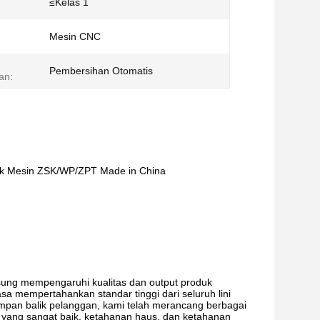
≤Kelas 1
Mesin CNC
Pembersihan Otomatis
an:
uk Mesin ZSK/WP/ZPT Made in China
sung mempengaruhi kualitas dan output produk
iasa mempertahankan standar tinggi dari seluruh lini
umpan balik pelanggan, kami telah merancang berbagai
yang sangat baik, ketahanan haus, dan ketahanan