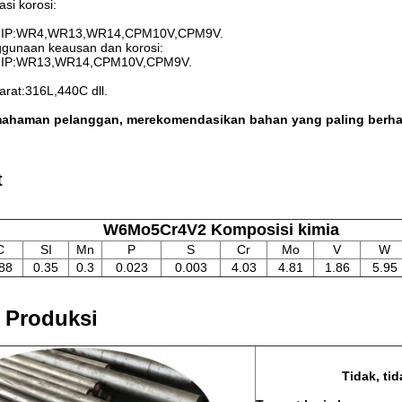
asi korosi:
HIP:WR4,WR13,WR14,CPM10V,CPM9V.
ggunaan keausan dan korosi:
HIP:WR13,WR14,CPM10V,CPM9V.
arat:316L,440C dll.
mahaman pelanggan, merekomendasikan bahan yang paling berha
t
W6Mo5Cr4V2 Komposisi kimia
C
SI
Mn
P
S
Cr
Mo
V
W
88
0.35
0.3
0.023
0.003
4.03
4.81
1.86
5.95
 Produksi
Tidak, tid