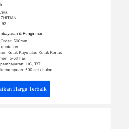
uk
Cina
 ZHITIAN
 92
mbayaran & Pengiriman
n Order: 500mm
 quotation
an: Kotak Kayu atau Kotak Kertas
man: 5-60 hari
 pembayaran: L/C, T/T
kemampuan: 500 set / bulan
tkan Harga Terbaik