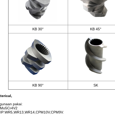
KB 30°
KB 45°
KB 90°
SK
erical,
gunaan pakai:
W6Mo5Cr4V2
HIP:WR5,WR13,WR14,CPM10V,CPM9V.