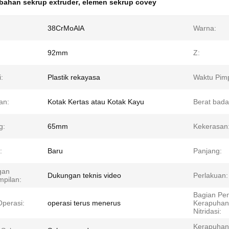
bahan sekrup extruder
,
elemen sekrup covey
38CrMoAlA
Warna:
92mm
Z:
i:
Plastik rekayasa
Waktu Pimp
an:
Kotak Kertas atau Kotak Kayu
Berat bada
g:
65mm
Kekerasan
:
Baru
Panjang:
gan
Dukungan teknis video
Perlakuan:
mpilan:
Bagian Pen
perasi:
operasi terus menerus
Kerapuhan
Nitridasi:
Kerapuhan