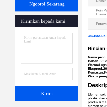
Desain
Ngobrol Sekarang
Poin P
Utama:
Kirimkan kepada kami
Perawa
38CrMoAla 
Rincian
Nama produ
Bahan:
38C
Warna:
Log
Ekspresi:20
Kemasan:
K
Waktu peng
Deskri
Kirim
Elemen sekr
plastik.,dan
produksi.me
elemen sekr