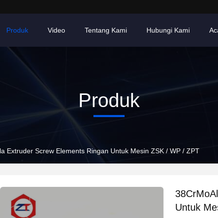
Produk
Video
Tentang Kami
Hubungi Kami
Ac
Produk
a Extruder Screw Elements Ringan Untuk Mesin ZSK / WP / ZPT
38CrMoAl
Untuk Me