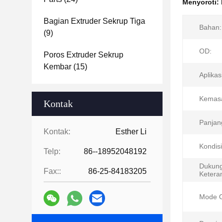
Menyoroti:
Bagian Extruder Sekrup Tiga
Bahan:
(9)
OD:
Poros Extruder Sekrup
Kembar
(15)
Aplikas
Kemas
Kontak
Panjan
Kontak:
Esther Li
Kondisi
Telp:
86--18952048192
Dukun
Fax::
86-25-84183205
Ketera
Mode O