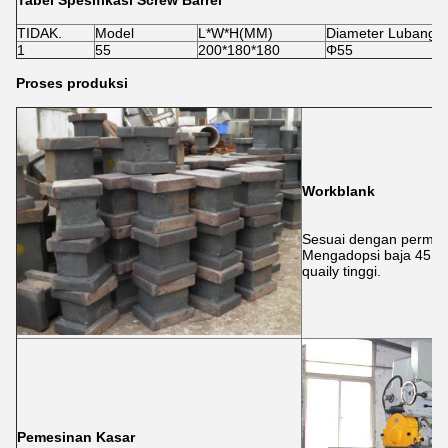
TIDAK.
Model
L*W*H(MM)
Diameter Lubang/
1
55
200*180*180
Φ55
Proses produksi
Workblank
Sesuai dengan permint
Mengadopsi baja 45 # 
quaily tinggi.
Pemesinan Kasar