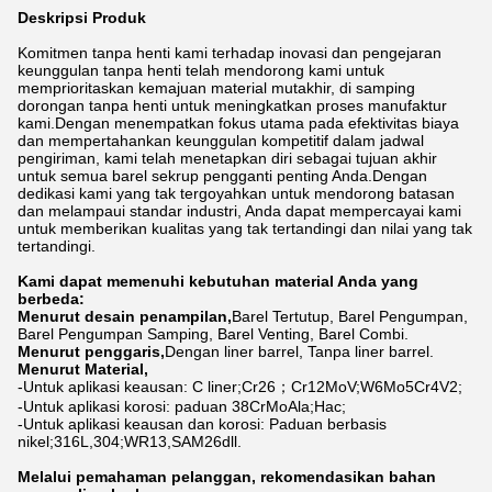
Deskripsi Produk
Komitmen tanpa henti kami terhadap inovasi dan pengejaran
keunggulan tanpa henti telah mendorong kami untuk
memprioritaskan kemajuan material mutakhir, di samping
dorongan tanpa henti untuk meningkatkan proses manufaktur
kami.Dengan menempatkan fokus utama pada efektivitas biaya
dan mempertahankan keunggulan kompetitif dalam jadwal
pengiriman, kami telah menetapkan diri sebagai tujuan akhir
untuk semua barel sekrup pengganti penting Anda.Dengan
dedikasi kami yang tak tergoyahkan untuk mendorong batasan
dan melampaui standar industri, Anda dapat mempercayai kami
untuk memberikan kualitas yang tak tertandingi dan nilai yang tak
tertandingi.
Kami dapat memenuhi kebutuhan material Anda yang
berbeda:
Menurut desain penampilan,
Barel Tertutup, Barel Pengumpan,
Barel Pengumpan Samping, Barel Venting, Barel Combi.
Menurut penggaris,
Dengan liner barrel, Tanpa liner barrel.
Menurut Material,
-Untuk aplikasi keausan: C liner;Cr26；Cr12MoV;W6Mo5Cr4V2;
-Untuk aplikasi korosi: paduan 38CrMoAla;Hac;
-Untuk aplikasi keausan dan korosi: Paduan berbasis
nikel;316L,304;WR13,SAM26dll.
Melalui pemahaman pelanggan, rekomendasikan bahan