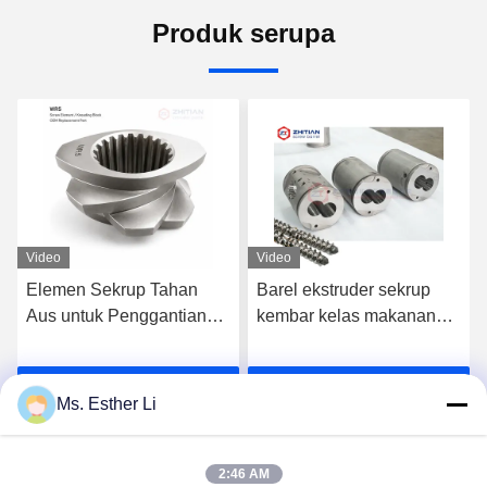
Produk serupa
Video
Video
Elemen Sekrup Tahan
Barel ekstruder sekrup
Aus untuk Penggantian
kembar kelas makanan
OEM Twin Screw Extruder
untuk pengolahan
makanan terus menerus
k
Dapatkan Harga Terbaik
Dapatkan Harga Terbaik
dengan lubang dalam
Ms. Esther Li
yang dibuat dengan
presisi
2:46 AM