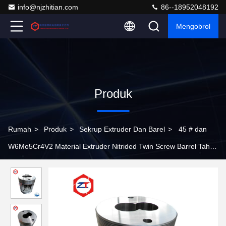
info@njzhitian.com
86--18952048192
Mengobrol
Produk
Rumah
>
Produk
>
Sekrup Extruder Dan Barel
>
45 # dan
W6Mo5Cr4V2 Material Extruder Nitrided Twin Screw Barrel Tahan
Lama Untuk Mesin Makanan