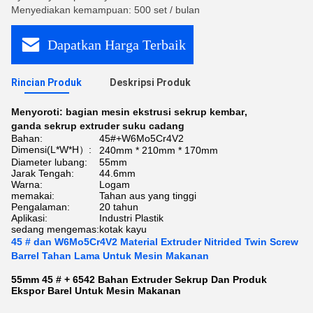
Menyediakan kemampuan: 500 set / bulan
Dapatkan Harga Terbaik
Rincian Produk
Deskripsi Produk
Menyoroti:
bagian mesin ekstrusi sekrup kembar
,
ganda sekrup extruder suku cadang
Bahan:
45#+W6Mo5Cr4V2
Dimensi(L*W*H）:
240mm * 210mm * 170mm
Diameter lubang:
55mm
Jarak Tengah:
44.6mm
Warna:
Logam
memakai:
Tahan aus yang tinggi
Pengalaman:
20 tahun
Aplikasi:
Industri Plastik
sedang mengemas:
kotak kayu
45 # dan W6Mo5Cr4V2 Material Extruder Nitrided Twin Screw
Barrel Tahan Lama Untuk Mesin Makanan
55mm 45 # + 6542 Bahan Extruder Sekrup Dan Produk
Ekspor Barel Untuk Mesin Makanan