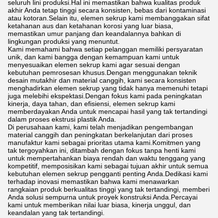
seluruh lini produksi.Hal ini memastikan bahwa kualitas produk
akhir Anda tetap tinggi secara konsisten, bebas dari kontaminasi
atau kotoran.Selain itu, elemen sekrup kami membanggakan sifat
ketahanan aus dan ketahanan korosi yang luar biasa,
memastikan umur panjang dan keandalannya bahkan di
lingkungan produksi yang menuntut.
Kami memahami bahwa setiap pelanggan memiliki persyaratan
unik, dan kami bangga dengan kemampuan kami untuk
menyesuaikan elemen sekrup kami agar sesuai dengan
kebutuhan pemrosesan khusus.Dengan menggunakan teknik
desain mutakhir dan material canggih, kami secara konsisten
menghadirkan elemen sekrup yang tidak hanya memenuhi tetapi
juga melebihi ekspektasi.Dengan fokus kami pada peningkatan
kinerja, daya tahan, dan efisiensi, elemen sekrup kami
memberdayakan Anda untuk mencapai hasil yang tak tertandingi
dalam proses ekstrusi plastik Anda.
Di perusahaan kami, kami telah menjadikan pengembangan
material canggih dan peningkatan berkelanjutan dari proses
manufaktur kami sebagai prioritas utama kami.Komitmen yang
tak tergoyahkan ini, ditambah dengan fokus tanpa henti kami
untuk mempertahankan biaya rendah dan waktu tenggang yang
kompetitif, memposisikan kami sebagai tujuan akhir untuk semua
kebutuhan elemen sekrup pengganti penting Anda.Dedikasi kami
terhadap inovasi memastikan bahwa kami menawarkan
rangkaian produk berkualitas tinggi yang tak tertandingi, memberi
Anda solusi sempurna untuk proyek konstruksi Anda.Percayai
kami untuk memberikan nilai luar biasa, kinerja unggul, dan
keandalan yang tak tertandingi.