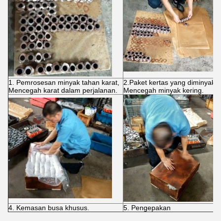
1. Pemrosesan minyak tahan karat,
2.Paket kertas yang diminyaki,
Mencegah karat dalam perjalanan.
Mencegah minyak kering.
4. Kemasan busa khusus.
5. Pengepakan