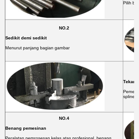
Pilih ba
NO.2
Sedikit demi sedikit
Menurut panjang bagian gambar
Tekan 
Pemesin
spline
NO.4
Benang pemesinan
Peralatan pemrosesan kelas atas profesional, benang