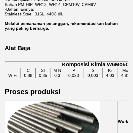
Bahan PM-HIP: WR13, WR14, CPM10V, CPM9V.
-Bahan lainnya:
Stainless Steel: 316L, 440C dll.
Melalui pemahaman pelanggan, rekomendasikan bahan
yang paling berharga.
Alat Baja
Komposisi Kimia W6Mo5Cr
C
SI
M N
P
S
Kr
Mo
W-%
0,88
0,35
0,3
0,023
0,003
4.03
4.81
Proses produksi
Workbl