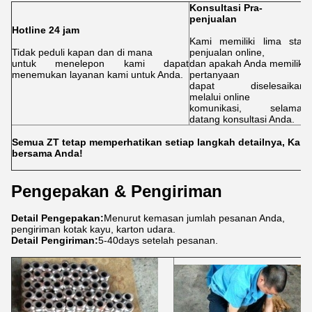
Konsultasi Pra-
penjualan
L
Hotline 24 jam
Kami memiliki lima staf
M
Tidak peduli kapan dan di mana
penjualan online,
p
untuk menelepon kami dapat
dan apakah Anda memiliki
d
menemukan layanan kami untuk Anda.
pertanyaan
m
dapat diselesaikan
A
melalui online
k
komunikasi, selamat
datang konsultasi Anda.
Semua ZT tetap memperhatikan setiap langkah detailnya, Kami
bersama Anda!
Pengepakan & Pengiriman
Detail Pengepakan:
Menurut kemasan jumlah pesanan Anda,
pengiriman kotak kayu, karton udara.
Detail Pengiriman:
5-40days setelah pesanan.