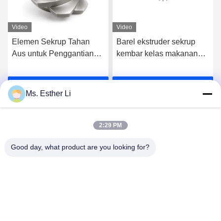
Video
Video
Elemen Sekrup Tahan
Barel ekstruder sekrup
Aus untuk Penggantian
kembar kelas makanan
OEM Twin Screw Extruder
untuk pengolahan
makanan terus menerus
k
Dapatkan Harga Terbaik
Dapatkan Harga Terbaik
dengan lubang dalam
Ms. Esther Li
yang dibuat dengan
presisi
2:29 PM
Good day, what product are you looking for?
Nanjing Zhitian Mechanical And Electrical Co.,
Ltd.
info@njzhitian.com
86--18952048192