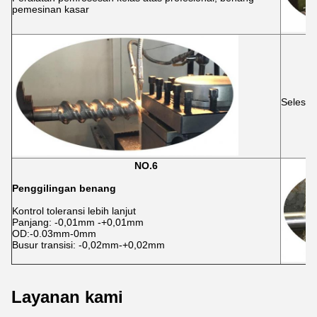
pemesinan kasar
Selesai
NO.6
Penggilingan benang
Kontrol toleransi lebih lanjut
Panjang: -0,01mm -+0,01mm
OD:-0.03mm-0mm
Busur transisi: -0,02mm-+0,02mm
Layanan kami