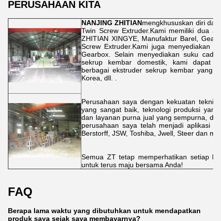
PERUSAHAAN KITA
NANJING ZHITIAN
mengkhususkan diri dal
Twin Screw Extruder.Kami memiliki dua a
ZHITIAN XINGYE, Manufaktur Barel, Gearbo
Screw Extruder.Kami juga menyediakan la
Gearbox. Selain menyediakan suku cadang
sekrup kembar domestik, kami dapat 
berbagai ekstruder sekrup kembar yang di
Korea, dll. .
Perusahaan saya dengan kekuatan teknis 
yang sangat baik, teknologi produksi yang
dan layanan purna jual yang sempurna, dip
perusahaan saya telah menjadi aplikasi ya
Berstorff, JSW, Toshiba, Jwell, Steer dan mer
Semua ZT tetap memperhatikan setiap lan
untuk terus maju bersama Anda!
FAQ
Berapa lama waktu yang dibutuhkan untuk mendapatkan
produk saya sejak saya membayarnya?