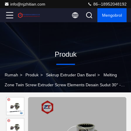
info@njzhitian.com
86--18952048192
Mengobrol
Produk
Rumah
>
Produk
>
Sekrup Extruder Dan Barel
>
Melting
Zone Twin Screw Extruder Screw Elements Desain Sudut 30° -
90° Performa Stabil