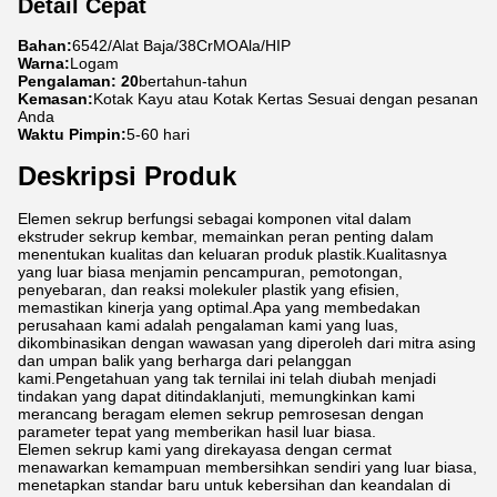
Detail Cepat
Bahan:
6542/Alat Baja/38CrMOAla/HIP
Warna:
Logam
Pengalaman: 20
bertahun-tahun
Kemasan:
Kotak Kayu atau Kotak Kertas Sesuai dengan pesanan
Anda
Waktu Pimpin:
5-60 hari
Deskripsi Produk
Elemen sekrup berfungsi sebagai komponen vital dalam
ekstruder sekrup kembar, memainkan peran penting dalam
menentukan kualitas dan keluaran produk plastik.Kualitasnya
yang luar biasa menjamin pencampuran, pemotongan,
penyebaran, dan reaksi molekuler plastik yang efisien,
memastikan kinerja yang optimal.Apa yang membedakan
perusahaan kami adalah pengalaman kami yang luas,
dikombinasikan dengan wawasan yang diperoleh dari mitra asing
dan umpan balik yang berharga dari pelanggan
kami.Pengetahuan yang tak ternilai ini telah diubah menjadi
tindakan yang dapat ditindaklanjuti, memungkinkan kami
merancang beragam elemen sekrup pemrosesan dengan
parameter tepat yang memberikan hasil luar biasa.
Elemen sekrup kami yang direkayasa dengan cermat
menawarkan kemampuan membersihkan sendiri yang luar biasa,
menetapkan standar baru untuk kebersihan dan keandalan di