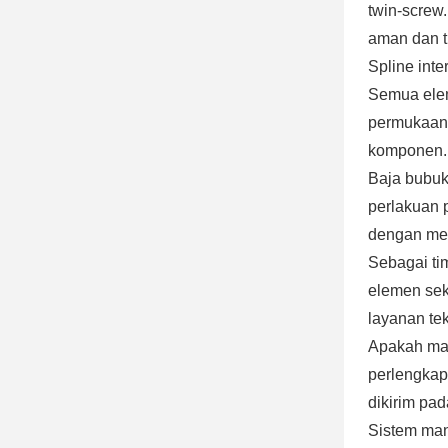
twin-screw
aman dan t
Spline int
Semua elem
permukaan 
komponen.
Baja bubuk
perlakuan 
dengan mer
Sebagai ti
elemen sek
layanan te
Apakah mai
perlengkap
dikirim pa
Sistem ma