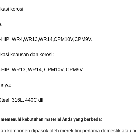
kasi korosi:
a
-HIP: WR4,WR13,WR14,CPM10V,CPM9V.
ikasi keausan dan korosi:
-HIP: WR13, WR14, CPM10V, CPM9V.
nnya:
Steel: 316L, 440C dll.
 memenuhi kebutuhan material Anda yang berbeda:
n komponen dipasok oleh merek lini pertama domestik atau pe