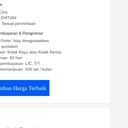
uk
Cina
 ZHITIAN
 Sesuai permintaan
mbayaran & Pengiriman
 Order: bisa dinegosiasikan
 quotation
an: Kotak Kayu atau Kotak Kertas
man: 60 hari
 pembayaran: L/C, T/T
kemampuan: 500 set / bulan
tkan Harga Terbaik