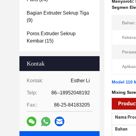
Menyoroti:
Segmen Ele
Bagian Extruder Sekrup Tiga
(9)
Bahan:
Poros Extruder Sekrup
Kekera
Kembar
(15)
Perawa
Kontak
Aplikas
Kontak:
Esther Li
Model 110 
Mixing Scr
Telp:
86--18952048192
Fax::
86-25-84183205
Nama Pro
Bahan