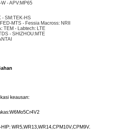
M-W - APV:MP65
X - SM:TEK-HS
 FED-MTS - Fessia Macross: NRII
: TEM - Labtech: LTE
TDS - SHIZHOU:MTE
ANTAI
Bahan
ikasi keausan:
kakas:W6Mo5Cr4V2
-HIP: WR5,WR13,WR14,CPM10V,CPM9V.