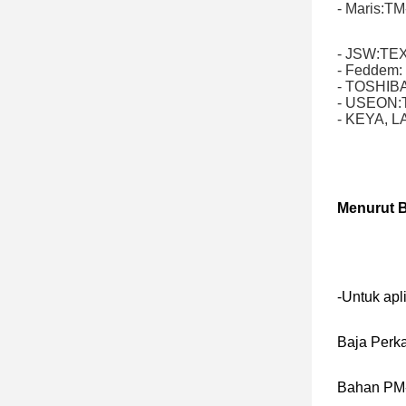
- Maris:T
- JSW:TE
- Feddem:
- TOSHIBA
- USEON:
- KEYA, L
Menurut 
-Untuk apl
Baja Per
Bahan PM