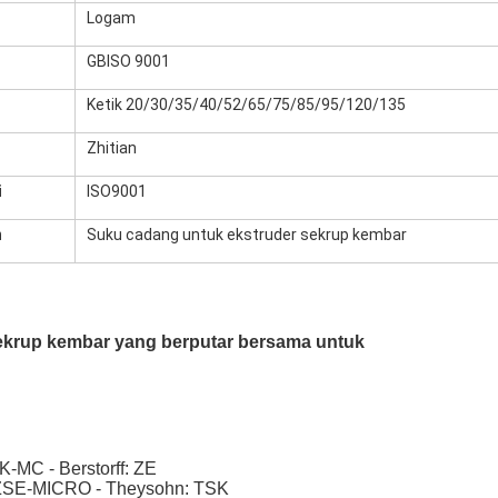
Logam
GBISO 9001
Ketik 20/30/35/40/52/65/75/85/95/120/135
Zhitian
i
ISO9001
n
Suku cadang untuk ekstruder sekrup kembar
krup kembar yang berputar bersama untuk
-MC - Berstorff: ZE
tz:ZSE-MICRO - Theysohn: TSK