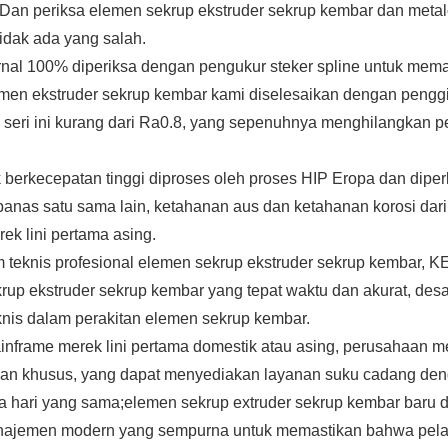
.Dan periksa elemen sekrup ekstruder sekrup kembar dan met
idak ada yang salah.
ernal 100% diperiksa dengan pengukur steker spline untuk mem
en ekstruder sekrup kembar kami diselesaikan dengan pengg
seri ini kurang dari Ra0.8, yang sepenuhnya menghilangkan p
 berkecepatan tinggi diproses oleh proses HIP Eropa dan dipe
panas satu sama lain, ketahanan aus dan ketahanan korosi dar
ek lini pertama asing.
m teknis profesional elemen sekrup ekstruder sekrup kembar, 
rup ekstruder sekrup kembar yang tepat waktu dan akurat, des
knis dalam perakitan elemen sekrup kembar.
nframe merek lini pertama domestik atau asing, perusahaan memi
an khusus, yang dapat menyediakan layanan suku cadang den
da hari yang sama;elemen sekrup extruder sekrup kembar baru di
najemen modern yang sempurna untuk memastikan bahwa pela