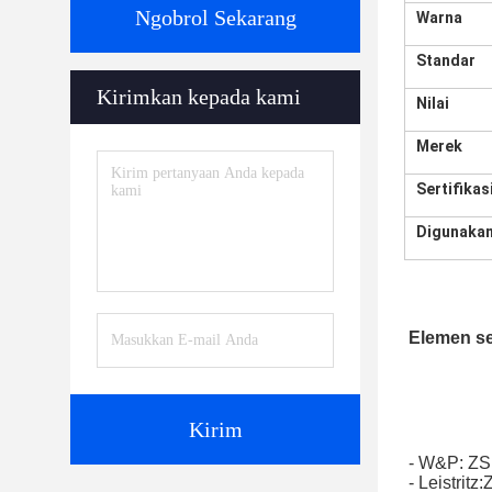
Ngobrol Sekarang
Warna
Standar
Kirimkan kepada kami
Nilai
Merek
Sertifikas
Digunaka
Elemen se
Kirim
- W&P: ZSK
- Leistri