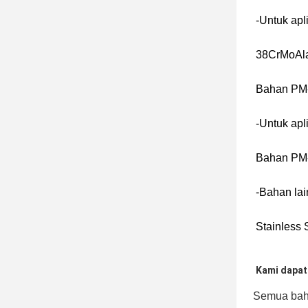
-Untuk apli
38CrMoAl
Bahan PM
-Untuk apl
Bahan PM
-Bahan lai
Stainless 
Kami dapat
Semua baha