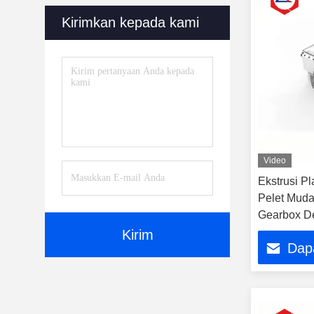
Kirimkan kepada kami
Video
Ekstrusi P
Pelet Mud
Gearbox De
Output Tin
Kirim
Dap