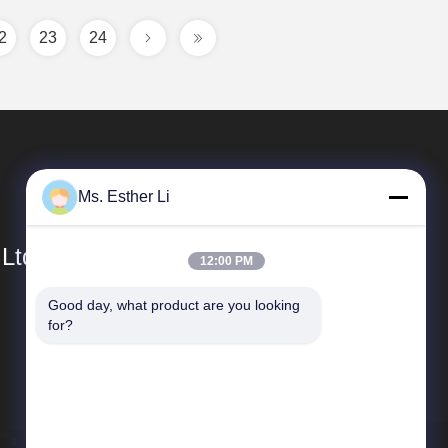
2
23
24
Ms. Esther Li
 Ltd.
12:00 PM
Good day, what product are you looking 
Tautan Cepat
for?
Profil Perusahaan
Tur Pabrik
Kontrol kualitas