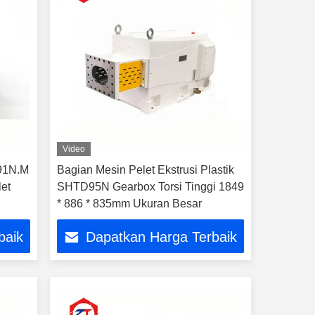
Video
591N.M
Bagian Mesin Pelet Ekstrusi Plastik
let
SHTD95N Gearbox Torsi Tinggi 1849
* 886 * 835mm Ukuran Besar
baik
Dapatkan Harga Terbaik