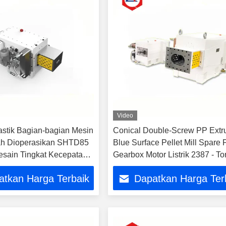
Video
lastik Bagian-bagian Mesin
Conical Double-Screw PP Extr
ah Dioperasikan SHTD85
Blue Surface Pellet Mill Spare P
sain Tingkat Kecepatan
Gearbox Motor Listrik 2387 - To
ggi
2685N.M
atkan Harga Terbaik
Dapatkan Harga Ter