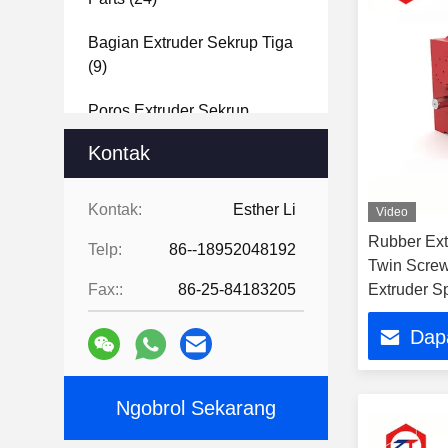
Bagian Extruder Sekrup Tiga
(9)
Poros Extruder Sekrup
Kembar
(15)
Kontak
Kontak:
Esther Li
Video
Rubber Ext
Telp:
86--18952048192
Twin Screw
Fax::
86-25-84183205
Extruder S
Dap
Ngobrol Sekarang