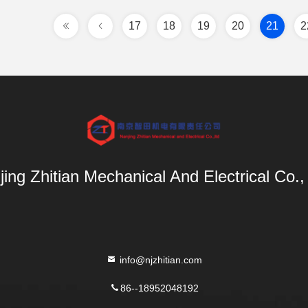
17
18
19
20
21
2
ing Zhitian Mechanical And Electrical Co.,
info@njzhitian.com
86--18952048192