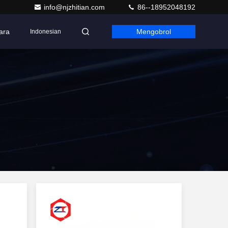
info@njzhitian.com
86--18952048192
ara
Mengobrol
Indonesian