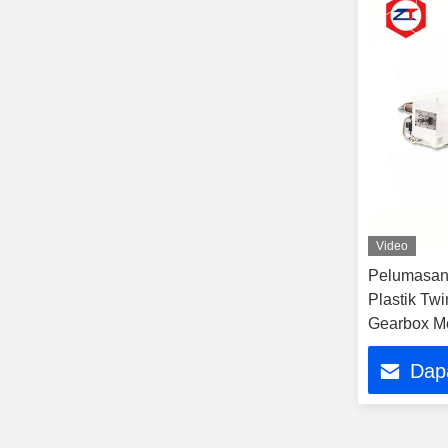
Video
Pelumasan
Plastik Tw
Gearbox Me
1084 * 420
Dap